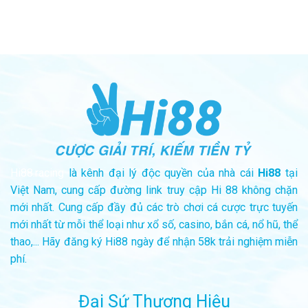
Hi88.racing
là kênh đại lý độc quyền của nhà cái
Hi88
tại
Việt Nam, cung cấp đường link truy cập Hi 88 không chặn
mới nhất. Cung cấp đầy đủ các trò chơi cá cược trực tuyến
mới nhất từ mỗi thể loại như xổ số, casino, bắn cá, nổ hũ, thể
thao,... Hãy đăng ký Hi88 ngày để nhận 58k trải nghiệm miễn
phí.
Đại Sứ Thương Hiệu