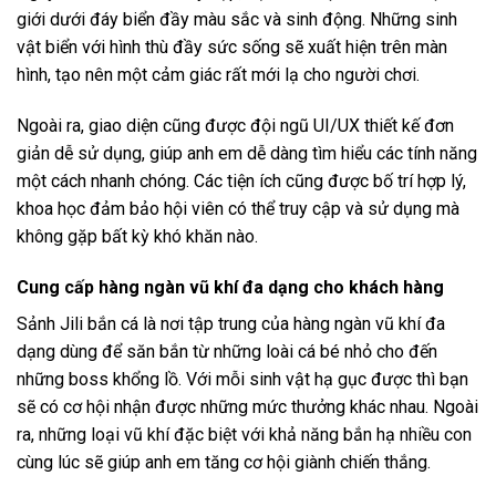
giới dưới đáy biển đầy màu sắc và sinh động. Những sinh
vật biển với hình thù đầy sức sống sẽ xuất hiện trên màn
hình, tạo nên một cảm giác rất mới lạ cho người chơi.
Ngoài ra, giao diện cũng được đội ngũ UI/UX thiết kế đơn
giản dễ sử dụng, giúp anh em dễ dàng tìm hiểu các tính năng
một cách nhanh chóng. Các tiện ích cũng được bố trí hợp lý,
khoa học đảm bảo hội viên có thể truy cập và sử dụng mà
không gặp bất kỳ khó khăn nào.
Cung cấp hàng ngàn vũ khí đa dạng cho khách hàng
Sảnh Jili bắn cá là nơi tập trung của hàng ngàn vũ khí đa
dạng dùng để săn bắn từ những loài cá bé nhỏ cho đến
những boss khổng lồ. Với mỗi sinh vật hạ gục được thì bạn
sẽ có cơ hội nhận được những mức thưởng khác nhau. Ngoài
ra, những loại vũ khí đặc biệt với khả năng bắn hạ nhiều con
cùng lúc sẽ giúp anh em tăng cơ hội giành chiến thắng.