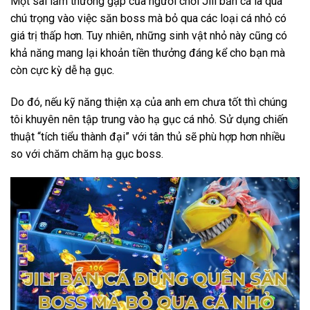
Một sai lầm thường gặp của người chơi Jili bắn cá là quá
chú trọng vào việc săn boss mà bỏ qua các loại cá nhỏ có
giá trị thấp hơn. Tuy nhiên, những sinh vật nhỏ này cũng có
khả năng mang lại khoản tiền thưởng đáng kể cho bạn mà
còn cực kỳ dễ hạ gục.
Do đó, nếu kỹ năng thiện xạ của anh em chưa tốt thì chúng
tôi khuyên nên tập trung vào hạ gục cá nhỏ. Sử dụng chiến
thuật “tích tiểu thành đại” với tân thủ sẽ phù hợp hơn nhiều
so với chăm chăm hạ gục boss.