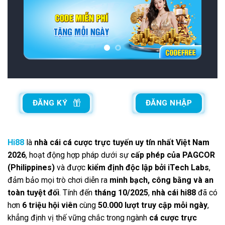
ĐĂNG KÝ
ĐĂNG NHẬP
Hi88
là
nhà cái cá cược trực tuyến uy tín nhất Việt Nam
2026
, hoạt động hợp pháp dưới sự
cấp phép của PAGCOR
(Philippines)
và được
kiểm định độc lập bởi iTech Labs
,
đảm bảo mọi trò chơi diễn ra
minh bạch, công bằng và an
toàn tuyệt đối
. Tính đến
tháng 10/2025
,
nhà cái hi88
đã có
hơn
6 triệu hội viên
cùng
50.000 lượt truy cập mỗi ngày
,
khẳng định vị thế vững chắc trong ngành
cá cược trực