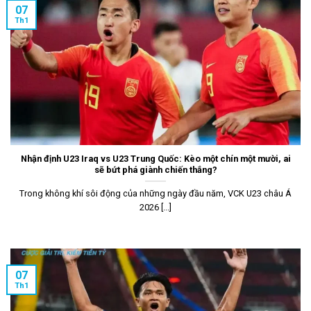
07
Th1
Nhận định U23 Iraq vs U23 Trung Quốc: Kèo một chín một mười, ai
sẽ bứt phá giành chiến thắng?
Trong không khí sôi động của những ngày đầu năm, VCK U23 châu Á
2026 [...]
07
Th1