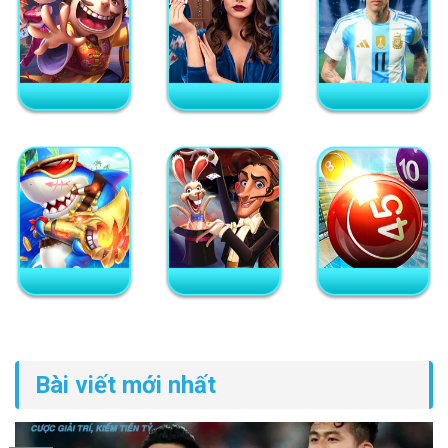
Bài viết mới nhất