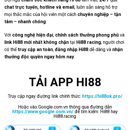
chat trực tuyến, hotline và email
, luôn sẵn sàng hỗ trợ
mọi thắc mắc của hội viên một cách
chuyên nghiệp – tận
tâm – nhanh chóng
.
Với
công nghệ hiện đại
,
chính sách thưởng phong phú
và
link Hi88 mới nhất không chặn
tại
Hi88 racing
, người chơi
có thể
truy cập an toàn
,
đăng nhập Hi88
dễ dàng và
nhận
thưởng độc quyền ngay hôm nay
.
TẢI APP HI88
Truy cập ngay đường link chính thức:
https://hi88ok.pro/
Hoặc vào Google.com.vn thông qua đường dẫn
https://www.google.com.vn/
để tìm kiếm: Hi88 hay
Hi88.racing.