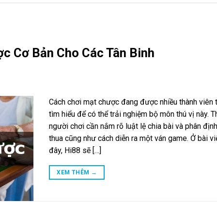
c Cơ Bản Cho Các Tân Binh
Cách chơi mạt chược đang được nhiều thành viên 
tìm hiểu để có thể trải nghiệm bộ môn thú vị này. 
người chơi cần nắm rõ luật lệ chia bài và phân địn
thua cũng như cách diễn ra một ván game. Ở bài vi
đây, Hi88 sẽ […]
XEM THÊM
→