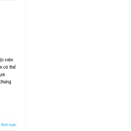
ội viên
ơi có thể
tựa
 chúng
Bình luận