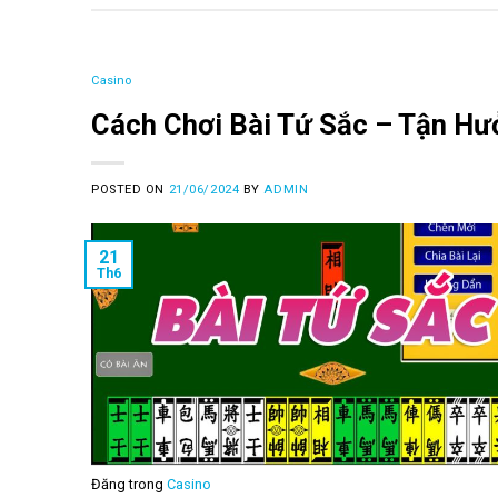
Casino
Cách Chơi Bài Tứ Sắc – Tận Hưở
POSTED ON
21/06/2024
BY
ADMIN
21
Th6
Đăng trong
Casino