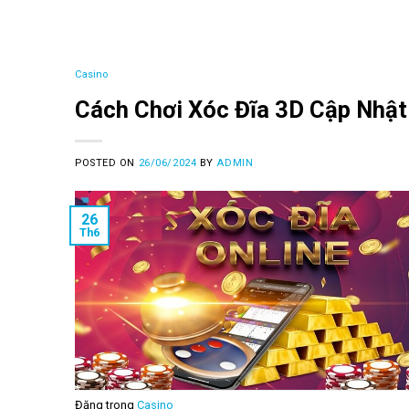
Casino
Cách Chơi Xóc Đĩa 3D Cập Nhật
POSTED ON
26/06/2024
BY
ADMIN
26
Th6
Đăng trong
Casino