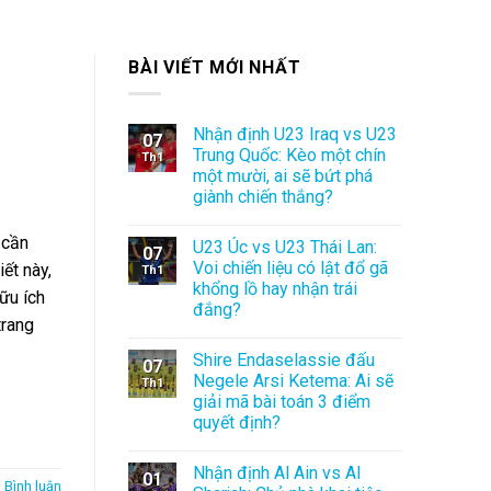
BÀI VIẾT MỚI NHẤT
Nhận định U23 Iraq vs U23
07
Trung Quốc: Kèo một chín
Th1
một mười, ai sẽ bứt phá
giành chiến thắng?
 cần
U23 Úc vs U23 Thái Lan:
07
Voi chiến liệu có lật đổ gã
ết này,
Th1
khổng lồ hay nhận trái
hữu ích
đắng?
trang
Shire Endaselassie đấu
07
Negele Arsi Ketema: Ai sẽ
Th1
giải mã bài toán 3 điểm
quyết định?
Nhận định Al Ain vs Al
01
Bình luận