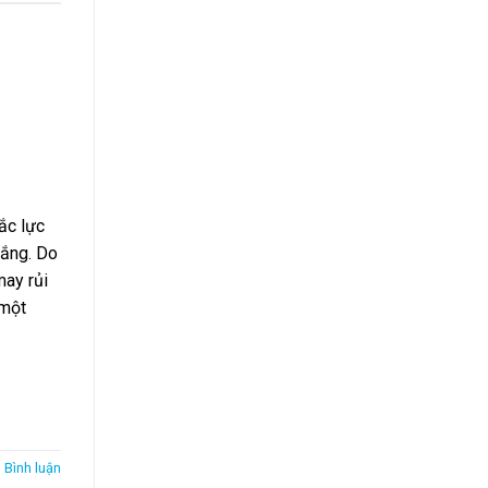
ắc lực
hắng. Do
may rủi
 một
Bình luận