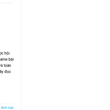
ợc hội
game bài
và toàn
hãy đọc
Bình luận