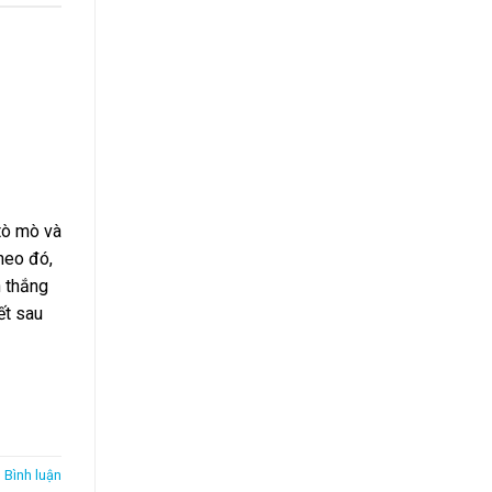
tò mò và
Theo đó,
h thắng
ết sau
Bình luận