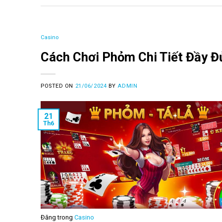
Casino
Cách Chơi Phỏm Chi Tiết Đầy Đ
POSTED ON
21/06/2024
BY
ADMIN
21
Th6
Đăng trong
Casino