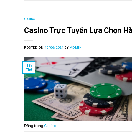
Casino
Casino Trực Tuyến Lựa Chọn Hà
POSTED ON
16/06/2024
BY
ADMIN
16
Th6
Đăng trong
Casino