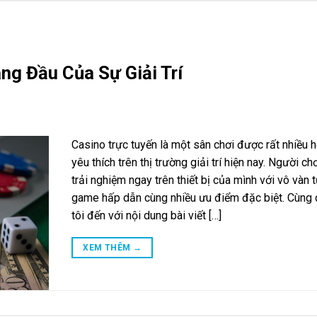
ng Đầu Của Sự Giải Trí
Casino trực tuyến là một sân chơi được rất nhiều h
yêu thích trên thị trường giải trí hiện nay. Người ch
trải nghiệm ngay trên thiết bị của mình với vô vàn 
game hấp dẫn cùng nhiều ưu điểm đặc biệt. Cùng
tôi đến với nội dung bài viết […]
XEM THÊM
→