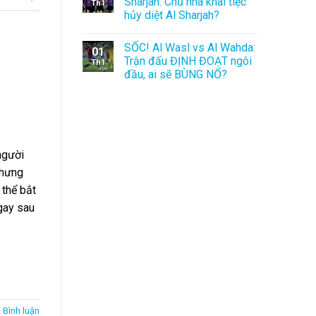
Sharjah: Chủ nhà khai tiệc
Th1
hủy diệt Al Sharjah?
SỐC! Al Wasl vs Al Wahda:
01
Trận đấu ĐỊNH ĐOẠT ngôi
Th1
đầu, ai sẽ BÙNG NỔ?
người
Nhưng
 thể bắt
gay sau
Bình luận