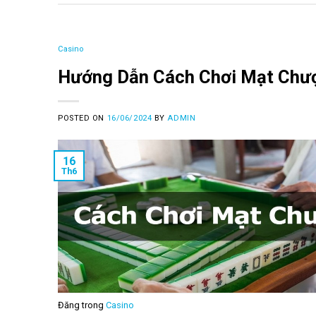
Casino
Hướng Dẫn Cách Chơi Mạt Chượ
POSTED ON
16/06/2024
BY
ADMIN
16
Th6
Đăng trong
Casino