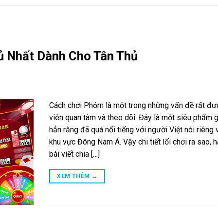
ủ Nhất Dành Cho Tân Thủ
Cách chơi Phỏm là một trong những vấn đề rất đư
viên quan tâm và theo dõi. Đây là một siêu phẩm 
hẳn rằng đã quá nổi tiếng với người Việt nói riêng 
khu vực Đông Nam Á. Vậy chi tiết lối chơi ra sao, 
bài viết chia […]
XEM THÊM
→