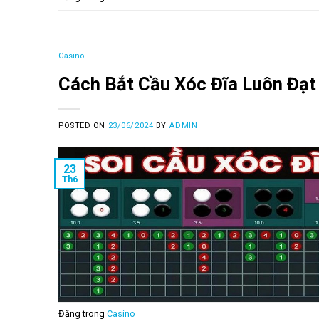
Casino
Cách Bắt Cầu Xóc Đĩa Luôn Đạt
POSTED ON
23/06/2024
BY
ADMIN
23
Th6
Đăng trong
Casino