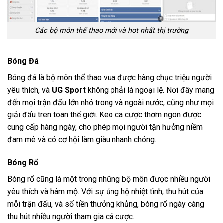
Các bộ môn thể thao mới và hot nhất thị trường
Bóng Đá
Bóng đá là bộ môn thể thao vua được hàng chục triệu người
yêu thích, và
UG Sport
không phải là ngoại lệ. Nơi đây mang
đến mọi trận đấu lớn nhỏ trong và ngoài nước, cũng như mọi
giải đấu trên toàn thế giới. Kèo cá cược thơm ngon được
cung cấp hàng ngày, cho phép mọi người tận hưởng niềm
đam mê và có cơ hội làm giàu nhanh chóng.
Bóng Rổ
Bóng rổ cũng là một trong những bộ môn được nhiều người
yêu thích và hâm mộ. Với sự ủng hộ nhiệt tình, thu hút của
mỗi trận đấu, và số tiền thưởng khủng, bóng rổ ngày càng
thu hút nhiều người tham gia cá cược.