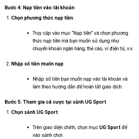
Bước 4: Nạp tiền vào tài khoản
Chọn phương thức nạp tiền
:
Truy cập vào mục “Nạp tiền” và chọn phương
thức nạp tiền mà bạn muốn sử dụng như
chuyển khoản ngân hàng, thẻ cào, ví điện tử, v.v.
Nhập số tiền muốn nạp
:
Nhập số tiền bạn muốn nạp vào tài khoản và
làm theo hướng dẫn để hoàn tất giao dịch.
Bước 5: Tham gia cá cược tại sảnh UG Sport
Chọn sảnh UG Sport
:
Trên giao diện chính, chọn mục
UG Sport
để
vào sảnh chơi.