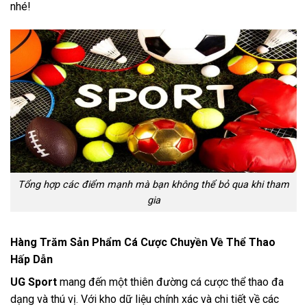
nhé!
Tổng hợp các điểm mạnh mà bạn không thể bỏ qua khi tham
gia
Hàng Trăm Sản Phẩm Cá Cược Chuyền Về Thể Thao
Hấp Dẫn
UG Sport
mang đến một thiên đường cá cược thể thao đa
dạng và thú vị. Với kho dữ liệu chính xác và chi tiết về các