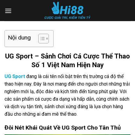
Skip
to
content
Nội dung
UG Sport – Sảnh Chơi Cá Cược Thể Thao
Số 1 Việt Nam Hiện Nay
UG Sport
đang là cái tên nổi bật trên thị trường cá độ thể
thao hiện nay. Đây là nơi mang đến cho người chơi những trải
nghiệm mới lạ, độc đáo và kịch tính đến từng phút giây. Với
các sản phẩm cá cược đa dạng và hấp dẫn, cùng chính sách
và dịch vụ tận tình, sảnh chơi xứng đáng là lựa chọn hàng
đầu cho những ai đam mê thể thao.
Đôi Nét Khái Quát Về UG Sport Cho Tân Thủ