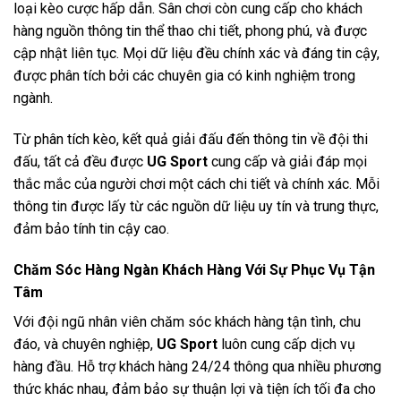
loại kèo cược hấp dẫn. Sân chơi còn cung cấp cho khách
hàng nguồn thông tin thể thao chi tiết, phong phú, và được
cập nhật liên tục. Mọi dữ liệu đều chính xác và đáng tin cậy,
được phân tích bởi các chuyên gia có kinh nghiệm trong
ngành.
Từ phân tích kèo, kết quả giải đấu đến thông tin về đội thi
đấu, tất cả đều được
UG Sport
cung cấp và giải đáp mọi
thắc mắc của người chơi một cách chi tiết và chính xác. Mỗi
thông tin được lấy từ các nguồn dữ liệu uy tín và trung thực,
đảm bảo tính tin cậy cao.
Chăm Sóc Hàng Ngàn Khách Hàng Với Sự Phục Vụ Tận
Tâm
Với đội ngũ nhân viên chăm sóc khách hàng tận tình, chu
đáo, và chuyên nghiệp,
UG Sport
luôn cung cấp dịch vụ
hàng đầu. Hỗ trợ khách hàng 24/24 thông qua nhiều phương
thức khác nhau, đảm bảo sự thuận lợi và tiện ích tối đa cho