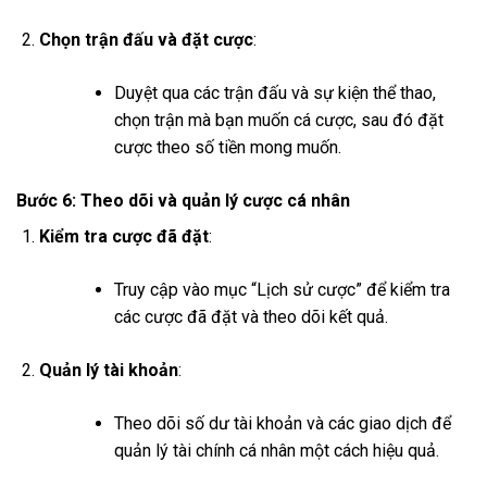
Chọn trận đấu và đặt cược
:
Duyệt qua các trận đấu và sự kiện thể thao,
chọn trận mà bạn muốn cá cược, sau đó đặt
cược theo số tiền mong muốn.
Bước 6: Theo dõi và quản lý cược cá nhân
Kiểm tra cược đã đặt
:
Truy cập vào mục “Lịch sử cược” để kiểm tra
các cược đã đặt và theo dõi kết quả.
Quản lý tài khoản
:
Theo dõi số dư tài khoản và các giao dịch để
quản lý tài chính cá nhân một cách hiệu quả.