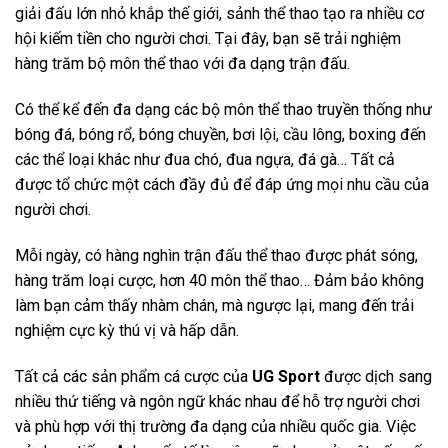
giải đấu lớn nhỏ khắp thế giới, sảnh thể thao tạo ra nhiều cơ
hội kiếm tiền cho người chơi. Tại đây, bạn sẽ trải nghiệm
hàng trăm bộ môn thể thao với đa dạng trận đấu.
Có thể kể đến đa dạng các bộ môn thể thao truyền thống như
bóng đá, bóng rổ, bóng chuyền, bơi lội, cầu lông, boxing đến
các thể loại khác như đua chó, đua ngựa, đá gà… Tất cả
được tổ chức một cách đầy đủ để đáp ứng mọi nhu cầu của
người chơi.
Mỗi ngày, có hàng nghìn trận đấu thể thao được phát sóng,
hàng trăm loại cược, hơn 40 môn thể thao… Đảm bảo không
làm bạn cảm thấy nhàm chán, mà ngược lại, mang đến trải
nghiệm cực kỳ thú vị và hấp dẫn.
Tất cả các sản phẩm cá cược của
UG Sport
được dịch sang
nhiều thứ tiếng và ngôn ngữ khác nhau để hỗ trợ người chơi
và phù hợp với thị trường đa dạng của nhiều quốc gia. Việc