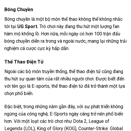
Bóng Chuyền
Bóng chuyền là một bộ môn thể thao không thể không nhắc
tới tại
UG Sport.
Trò chơi này đang thu hút một lượng fan
hâm mộ khổng lồ. Hơn nữa, mỗi ngày có hơn 100 trận đấu
bóng chuyền diễn ra trong và ngoài nước, mang lại những trải
nghiệm cá cược cực kỳ hấp dẫn.
Thể Thao Điện Tử
Ngoài các bộ môn truyền thống, thể thao điện tử cũng đang
thu hút sự quan tâm của rất nhiều người chơi. Được biết đến
với tên gọi là E-sports, thể thao điện tử đã trở thành một lựa
chọn phổ biến.
Đặc biệt, trong những năm gần đây, với sự phát triển không
ngừng của công nghệ, E-Sports ngày càng trở nên phổ biến
hơn. Với một loạt các trò chơi như Dota 2, League of
Legends (LOL), King of Glory (KOG), Counter-Strike: Global