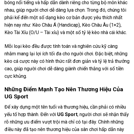
bóng nổi tiếng và hấp dẫn dành riêng cho từng bộ môn khác
nhau, giúp người chơi dễ dàng lựa chọn. Trong đó, chúng tôi
phải kể đến một số dạng kèo cơ bản được yêu thích nhất
hiện nay như: Kèo Châu Á (Handicap), Kèo Châu Âu (1×2),
Kèo Tài Xỉu (O/U – Tài xỉu) và một số tỷ lệ kèo nhà cái khác.
Mỗi loại kèo đều được tính toán và nghiên cứu kỹ càng
nhằm mang lại lợi ích tối đa cho người chơi. Đặc biệt, những
kèo cá cược này có hình thức rất đơn giản và tỷ lệ trả thưởng
cao, giúp người chơi dễ dàng giành chiến thắng với số tiền
cực khủng.
Những Điểm Mạnh Tạo Nên Thương Hiệu Của
UG Sport
Để xây dựng một tên tuổi và thương hiệu, cần phải có nhiều
yếu tố hợp thành. Đến với
UG Sport
, người chơi sẽ nhận thấy
rõ những ưu điểm vượt trội mà chỉ có tại đây. Chính những
điều này đã tạo nên thương hiệu của sân chơi hấp dẫn này