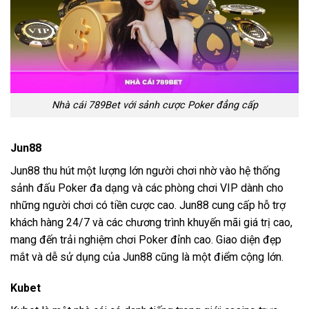
Nhà cái 789Bet với sảnh cược Poker đẳng cấp
Jun88
Jun88 thu hút một lượng lớn người chơi nhờ vào hệ thống
sảnh đấu Poker đa dạng và các phòng chơi VIP dành cho
những người chơi có tiền cược cao. Jun88 cung cấp hỗ trợ
khách hàng 24/7 và các chương trình khuyến mãi giá trị cao,
mang đến trải nghiệm chơi Poker đỉnh cao. Giao diện đẹp
mắt và dễ sử dụng của Jun88 cũng là một điểm cộng lớn.
Kubet