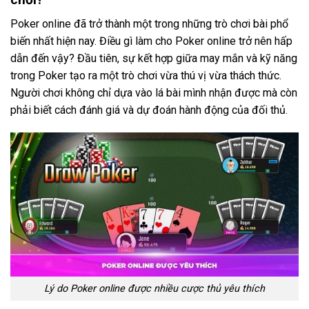
Poker online đã trở thành một trong những trò chơi bài phổ
biến nhất hiện nay. Điều gì làm cho Poker online trở nên hấp
dẫn đến vậy? Đầu tiên, sự kết hợp giữa may mắn và kỹ năng
trong Poker tạo ra một trò chơi vừa thú vị vừa thách thức.
Người chơi không chỉ dựa vào lá bài mình nhận được mà còn
phải biết cách đánh giá và dự đoán hành động của đối thủ.
Lý do Poker online được nhiều cược thủ yêu thích