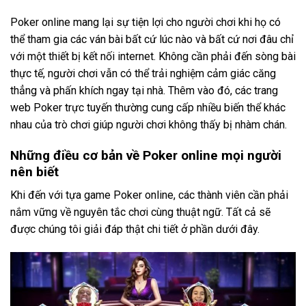
Poker online mang lại sự tiện lợi cho người chơi khi họ có
thể tham gia các ván bài bất cứ lúc nào và bất cứ nơi đâu chỉ
với một thiết bị kết nối internet. Không cần phải đến sòng bài
thực tế, người chơi vẫn có thể trải nghiệm cảm giác căng
thẳng và phấn khích ngay tại nhà. Thêm vào đó, các trang
web Poker trực tuyến thường cung cấp nhiều biến thể khác
nhau của trò chơi giúp người chơi không thấy bị nhàm chán.
Những điều cơ bản về Poker online mọi người
nên biết
Khi đến với tựa game Poker online, các thành viên cần phải
nắm vững về nguyên tắc chơi cùng thuật ngữ. Tất cả sẽ
được chúng tôi giải đáp thật chi tiết ở phần dưới đây.