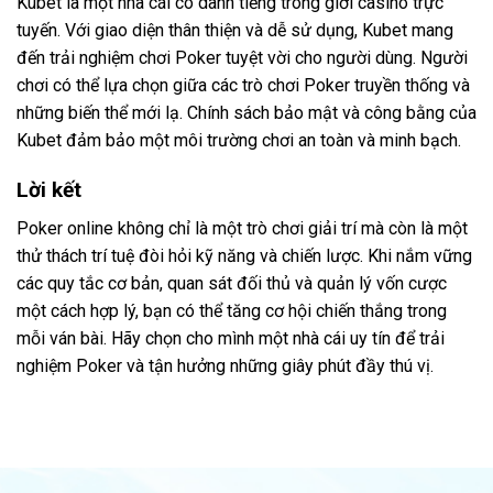
Kubet là một nhà cái có danh tiếng trong giới casino trực
tuyến. Với giao diện thân thiện và dễ sử dụng, Kubet mang
đến trải nghiệm chơi Poker tuyệt vời cho người dùng. Người
chơi có thể lựa chọn giữa các trò chơi Poker truyền thống và
những biến thể mới lạ. Chính sách bảo mật và công bằng của
Kubet đảm bảo một môi trường chơi an toàn và minh bạch.
Lời kết
Poker online không chỉ là một trò chơi giải trí mà còn là một
thử thách trí tuệ đòi hỏi kỹ năng và chiến lược. Khi nắm vững
các quy tắc cơ bản, quan sát đối thủ và quản lý vốn cược
một cách hợp lý, bạn có thể tăng cơ hội chiến thắng trong
mỗi ván bài. Hãy chọn cho mình một nhà cái uy tín để trải
nghiệm Poker và tận hưởng những giây phút đầy thú vị.