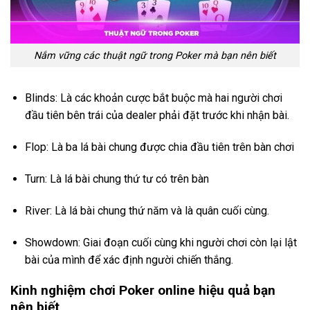
Nắm vững các thuật ngữ trong Poker mà bạn nên biết
Blinds: Là các khoản cược bắt buộc mà hai người chơi
đầu tiên bên trái của dealer phải đặt trước khi nhận bài.
Flop: Là ba lá bài chung được chia đầu tiên trên bàn chơi
Turn: Là lá bài chung thứ tư có trên bàn
River: Là lá bài chung thứ năm và là quân cuối cùng.
Showdown: Giai đoạn cuối cùng khi người chơi còn lại lật
bài của mình để xác định người chiến thắng.
Kinh nghiệm chơi Poker online hiệu quả bạn
nên biết