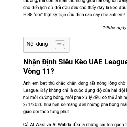
thường, mà còn là màn thư hùng giữa hai ông lớn đa
cho đến lịch sử đối đầu đều cho thấy đây là kèo đấu 
Hi88 “soi” thật kỹ trận cầu đỉnh cao này nhé anh em!
19h55 ngày 
Nội dung
Nhận Định Siêu Kèo UAE League:
Vòng 11?
Anh em bet thủ chắc chắn đang rất nóng lòng chờ
League. Đây không chỉ là cuộc đụng độ của hai đội b
nơi mỗi đường bóng, mỗi pha xử lý đều có thể ảnh hư
2/1/2026 hứa hẹn sẽ mang đến những pha bóng mãn 
giáo dõi theo từng phút.
Cả Al Wasl và Al Wahda đều là những cái tên quen t