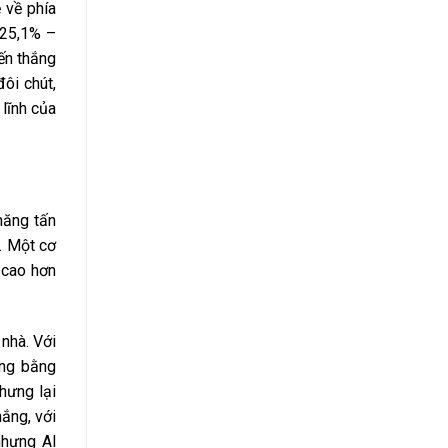
 về phía
 25,1% –
ến thắng
ôi chút,
lĩnh của
năng tấn
. Một cơ
 cao hơn
 nhà. Với
ơng bằng
hưng lại
ắng, với
nhưng Al