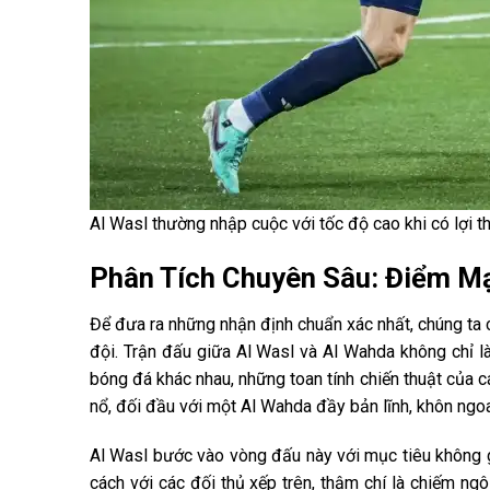
Al Wasl thường nhập cuộc với tốc độ cao khi có lợi t
Phân Tích Chuyên Sâu: Điểm Mạ
Để đưa ra những nhận định chuẩn xác nhất, chúng ta 
đội. Trận đấu giữa Al Wasl và Al Wahda không chỉ l
bóng đá khác nhau, những toan tính chiến thuật của c
nổ, đối đầu với một Al Wahda đầy bản lĩnh, khôn ngoa
Al Wasl bước vào vòng đấu này với mục tiêu không g
cách với các đối thủ xếp trên, thậm chí là chiếm ngô