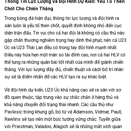
Thông Tin Lực Lượng và Đội Hình Dự Kiến: Yếu Tố Then
Chốt Cho Chiến Thắng
Trong bóng đá hiện đại, thông tin lực lượng và đội hình ra
sân luôn là yếu tố then chốt, quyết định không nhỏ đến cục
diện trận đấu. Tin vui cho cả hai đội là không có cầu thủ nào
gặp chấn thương nghiêm trọng hay dính thẻ phạt, nên cả U23
Úc và U23 Thái Lan đều có trong tay đội hình mạnh nhất.
Điều này hứa hẹn một màn so tài đỉnh cao, nơi cả hai HLV có
thể tung ra những quân bài tốt nhất của mình để giành chiến
thắng. Với lực lượng đầy đủ, chiến thuật và cách bố trí nhân
sự sẽ là điểm nhấn để các HLV tạo ra sự khác biệt.
Về đội hình dự kiến, U23 Úc khả năng cao sẽ ra sân với sơ
đồ quen thuộc, tập trung vào sự chắc chắn ở hàng thủ và
khả năng chuyển đổi trạng thái nhanh. Các cầu thủ như
Pavlesic trong khung gỗ, bộ tứ vệ Adamson, Vidmar, Paull,
Rawlins sẽ tạo nên một bức tường vững chắc. Tuyến giữa
với Priestman, Valadon, Alagich sẽ là những mắt xích quan