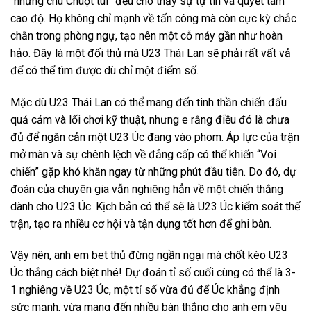
“những chú Chuột túi” đều cho thấy sự tự tin và quyết tâm
cao độ. Họ không chỉ mạnh về tấn công mà còn cực kỳ chắc
chắn trong phòng ngự, tạo nên một cỗ máy gần như hoàn
hảo. Đây là một đối thủ mà U23 Thái Lan sẽ phải rất vất vả
để có thể tìm được dù chỉ một điểm số.
Mặc dù U23 Thái Lan có thể mang đến tinh thần chiến đấu
quả cảm và lối chơi kỹ thuật, nhưng e rằng điều đó là chưa
đủ để ngăn cản một U23 Úc đang vào phom. Áp lực của trận
mở màn và sự chênh lệch về đẳng cấp có thể khiến “Voi
chiến” gặp khó khăn ngay từ những phút đầu tiên. Do đó, dự
đoán của chuyên gia vẫn nghiêng hẳn về một chiến thắng
dành cho U23 Úc. Kịch bản có thể sẽ là U23 Úc kiểm soát thế
trận, tạo ra nhiều cơ hội và tận dụng tốt hơn để ghi bàn.
Vậy nên, anh em bet thủ đừng ngần ngại mà chốt kèo U23
Úc thắng cách biệt nhé! Dự đoán tỉ số cuối cùng có thể là 3-
1 nghiêng về U23 Úc, một tỉ số vừa đủ để Úc khẳng định
sức mạnh, vừa mang đến nhiều bàn thắng cho anh em yêu