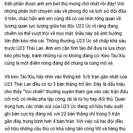
Đến phần được anh em bet thủ mong chờ nhất rồi đây! Với
những phân tích chuyên sâu về phong độ và lịch sử đối đầu
ở trên, chắc hẳn anh em cũng đã có cái nhìn tổng quan về
tương quan lực lượng giữa hai đội. U23 Úc rõ ràng đang
chiếm lợi thế vượt trội về mọi mặt. Điều này sẽ ảnh hưởng
lớn đến kèo nhà cái. Thông thường, U23 Úc sẽ chấp khá sâu
trước U23 Thái Lan. Anh em cần tỉnh táo để đưa ra lựa chọn
kèo phù hợp, tránh những rủi ro không đáng có. Kèo Tài/Xỉu
cũng là một điểm nóng đáng để chúng ta cùng mổ xẻ.
Về kèo Tài/Xỉu, hãy nhìn vào thống kê: 5/6 trận gần nhất của
U23 Thái Lan đều có từ 3 bàn thắng trở lên. Đây là dấu hiệu
cho thấy “Voi chiến” thường xuyên tham gia vào các trận đấu
cởi mở, có nhiều pha lập công, dù là từ họ hay đối thủ. Quan
trọng hơn, các chân sút của U23 Úc đang sở hữu hiệu suất
ghi bàn cực kỳ đáng nể, với 22 bàn thắng chỉ trong 5 trận
gần đây, trung bình hơn 4 bàn/trận. Với việc cả hai đội đều
sở hữu những cầu thủ có khả năng tấn công tốt và hàng thủ