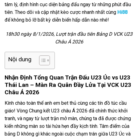
tâm lý, định hình cục diện bảng đấu ngay từ những phút đầu
tiên. Theo dõi và cập nhật kèo cược nhanh nhất cùng
Hi88
để không bỏ lỡ bất kỳ diễn biến hấp dẫn nào nhé!
18h30 ngày 8/1/2026, Lượt trận đầu tiên Bảng D VCK U23
Châu Á 2026
Nội dung
Nhận Định Tổng Quan Trận Đấu U23 Úc vs U23
Thái Lan – Màn Ra Quân Đầy Lửa Tại VCK U23
Châu Á 2026
Kính chào toàn thể anh em bet thủ cùng các tín đồ túc cầu
giáo! Vòng Chung kết U23 châu Á 2026 đã chính thức khởi
tranh, và ngay từ lượt trận mở màn, chúng ta đã được chứng
kiến những màn so tài hứa hẹn đầy kịch tính. Tâm điểm của
bảng D không gì khác ngoài cuộc chạm trán giữa U23 Úc và