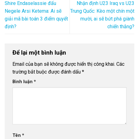
Shire Endaselassie đấu
Nhận định U23 Iraq vs U23
Negele Arsi Ketema: Ai sẽ
Trung Quốc: Kèo một chín một
giải mã bài toán 3 điểm quyết
mười, ai sẽ bứt phá giành
định?
chiến thắng?
Để lại một bình luận
Email của bạn sẽ không được hiển thị công khai.
Các
trường bắt buộc được đánh dấu
*
Bình luận
*
Tên
*