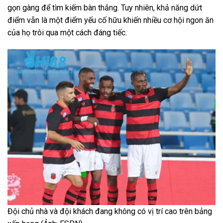
gọn gàng để tìm kiếm bàn thắng. Tuy nhiên, khả năng dứt
điểm vẫn là một điểm yếu cố hữu khiến nhiều cơ hội ngon ăn
của họ trôi qua một cách đáng tiếc.
Đội chủ nhà và đội khách đang không có vị trí cao trên bảng