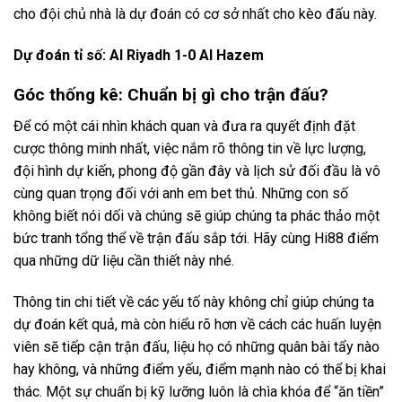
cho đội chủ nhà là dự đoán có cơ sở nhất cho kèo đấu này.
Dự đoán tỉ số: Al Riyadh 1-0 Al Hazem
Góc thống kê: Chuẩn bị gì cho trận đấu?
Để có một cái nhìn khách quan và đưa ra quyết định đặt
cược thông minh nhất, việc nắm rõ thông tin về lực lượng,
đội hình dự kiến, phong độ gần đây và lịch sử đối đầu là vô
cùng quan trọng đối với anh em bet thủ. Những con số
không biết nói dối và chúng sẽ giúp chúng ta phác thảo một
bức tranh tổng thể về trận đấu sắp tới. Hãy cùng Hi88 điểm
qua những dữ liệu cần thiết này nhé.
Thông tin chi tiết về các yếu tố này không chỉ giúp chúng ta
dự đoán kết quả, mà còn hiểu rõ hơn về cách các huấn luyện
viên sẽ tiếp cận trận đấu, liệu họ có những quân bài tẩy nào
hay không, và những điểm yếu, điểm mạnh nào có thể bị khai
thác. Một sự chuẩn bị kỹ lưỡng luôn là chìa khóa để “ăn tiền”