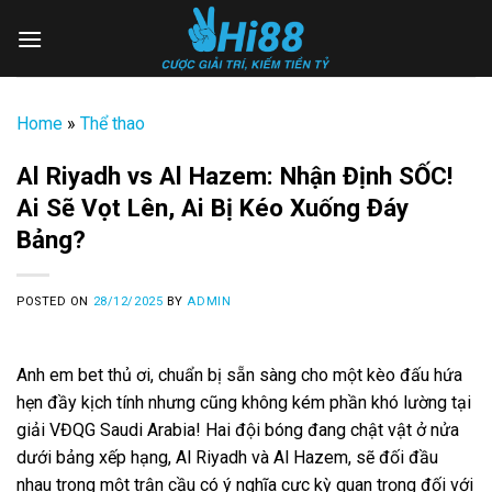
Skip
to
content
Home
»
Thể thao
Al Riyadh vs Al Hazem: Nhận Định SỐC!
Ai Sẽ Vọt Lên, Ai Bị Kéo Xuống Đáy
Bảng?
POSTED ON
28/12/2025
BY
ADMIN
Anh em bet thủ ơi, chuẩn bị sẵn sàng cho một kèo đấu hứa
hẹn đầy kịch tính nhưng cũng không kém phần khó lường tại
giải VĐQG Saudi Arabia! Hai đội bóng đang chật vật ở nửa
dưới bảng xếp hạng, Al Riyadh và Al Hazem, sẽ đối đầu
nhau trong một trận cầu có ý nghĩa cực kỳ quan trọng đối với