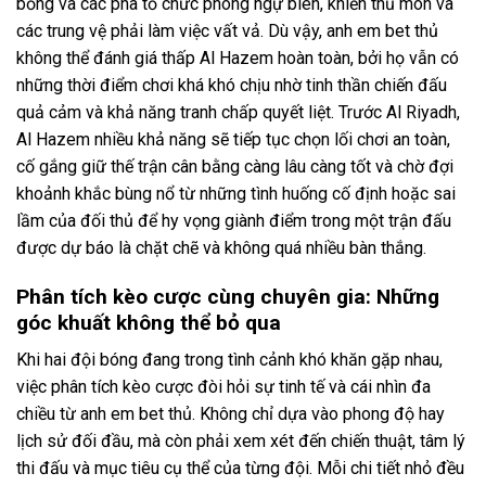
bổng và các pha tổ chức phòng ngự biên, khiến thủ môn và
các trung vệ phải làm việc vất vả. Dù vậy, anh em bet thủ
không thể đánh giá thấp Al Hazem hoàn toàn, bởi họ vẫn có
những thời điểm chơi khá khó chịu nhờ tinh thần chiến đấu
quả cảm và khả năng tranh chấp quyết liệt. Trước Al Riyadh,
Al Hazem nhiều khả năng sẽ tiếp tục chọn lối chơi an toàn,
cố gắng giữ thế trận cân bằng càng lâu càng tốt và chờ đợi
khoảnh khắc bùng nổ từ những tình huống cố định hoặc sai
lầm của đối thủ để hy vọng giành điểm trong một trận đấu
được dự báo là chặt chẽ và không quá nhiều bàn thắng.
Phân tích kèo cược cùng chuyên gia: Những
góc khuất không thể bỏ qua
Khi hai đội bóng đang trong tình cảnh khó khăn gặp nhau,
việc phân tích kèo cược đòi hỏi sự tinh tế và cái nhìn đa
chiều từ anh em bet thủ. Không chỉ dựa vào phong độ hay
lịch sử đối đầu, mà còn phải xem xét đến chiến thuật, tâm lý
thi đấu và mục tiêu cụ thể của từng đội. Mỗi chi tiết nhỏ đều