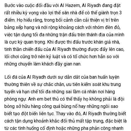
Bước vào cuộc đối đầu với Al Hazem, Al Riyadh đang đặt
rất nhiều kỳ vọng vào lợi thế sân nhà để có thể giành trọn 3
điểm. Họ hiểu rằng, trong bối cảnh cần cải thiện vị trí trên
bảng xếp hạng và nới rộng khoảng cách với nhóm đèn đỏ,
việc tận dụng tối đa những trận đấu trên thánh địa của mình
là cực kỳ quan trọng. Khi được thi đấu trước khán giả nhà,
tinh thần chiến đấu của Al Riyadh thường được đẩy lên cao,
lối chơi cũng trở nên kỷ luật và có tổ chức hơn hẳn so với
những chuyến làm khách đầy gian nan.
Lối đá của Al Riyadh dưới sự dẫn dắt của ban huấn luyện
thường thiên về sự chắc chắn, ưu tiên kiểm soát khu trung
tuyến và hạn chế tối đa những sai lầm cá nhân nơi hàng
phòng ngự. Anh em bet thủ có thể thấy họ không phải là đội
bóng sở hữu hàng công quá bùng nổ hay những ngôi sao
biết tạo đột biến liên tục. Thay vào đó, Al Riyadh thường biết
cách tận dụng khoảnh khắc đối thủ mất tập trung, đặc biệt là
từ các tình huống cố định hoặc những pha phản công nhanh