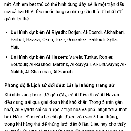
nét. Anh em bet thủ có thể hình dung đây sẽ là một trận đấu
mà cả hai HLV đều muốn tung ra những cầu thủ tốt nhất để
giành lợi thế.
Đội hình dự kiến Al Riyadh:
Borjan; Al-Boardi, Alkhaibari,
Barbet, Hazazi; Okou, Toze, Gonzalez, Sahlouli, Sylla;
Haji.
Đội hình dự kiến Al Hazem:
Varela; Tunkar, Rosier,
Boutouil; Al-Rashed, Martins, Al-Sayyali, Al-Dhuwayhi; Al-
Nakhli; Al-Shammari, Al Somah.
Phong độ & Lịch sử đối đầu: Lật lại những trang sử
Khi nhìn vào phong độ gần đây, cả Al Riyadh và Al Hazem
đều đang trải qua giai đoạn khá khó khăn. Trong 5 trận gần
nhất, Al Riyadh chỉ có được 2 trận hòa và phải nhận tới 3 thất
bại. Hàng công của họ chỉ ghi được vỏn vẹn 3 bàn thắng,
trong khi hàng thủ để thủng lưới đến 8 lần. Điều này cho thấy