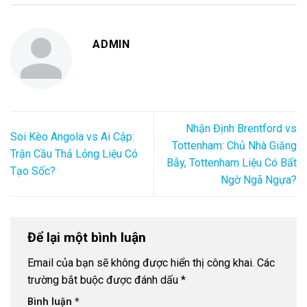
ADMIN
Nhận Định Brentford vs
Soi Kèo Angola vs Ai Cập:
Tottenham: Chủ Nhà Giăng
Trận Cầu Thả Lỏng Liệu Có
Bẫy, Tottenham Liệu Có Bất
Tạo Sốc?
Ngờ Ngã Ngựa?
Để lại một bình luận
Email của bạn sẽ không được hiển thị công khai.
Các
trường bắt buộc được đánh dấu
*
Bình luận
*