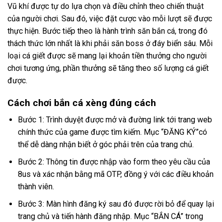
Vũ khí được tự do lựa chọn và điều chỉnh theo chiến thuật
của người chơi. Sau đó, việc đặt cược vào mỗi lượt sẽ được
thực hiện. Bước tiếp theo là hành trình săn bắn cá, trong đó
thách thức lớn nhất là khi phải săn boss ở đáy biển sâu. Mỗi
loại cá giết được sẽ mang lại khoản tiền thưởng cho người
chơi tương ứng, phần thưởng sẽ tăng theo số lượng cá giết
được.
Cách chơi bắn cá xèng đúng cách
Bước 1: Trình duyệt được mở và đường link tới trang web
chính thức của game được tìm kiếm. Mục “ĐĂNG KÝ”có
thể dễ dàng nhận biết ở góc phải trên của trang chủ.
Bước 2: Thông tin được nhập vào form theo yêu cầu của
8us và xác nhận bằng mã OTP, đồng ý với các điều khoản
thành viên.
Bước 3: Màn hình đăng ký sau đó được rời bỏ để quay lại
trang chủ và tiến hành đăng nhập. Mục “BẮN CÁ” trong