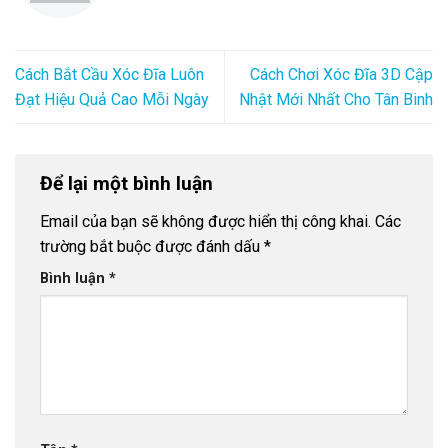
Cách Bắt Cầu Xóc Đĩa Luôn
Cách Chơi Xóc Đĩa 3D Cập
Đạt Hiệu Quả Cao Mỗi Ngày
Nhật Mới Nhất Cho Tân Binh
Để lại một bình luận
Email của bạn sẽ không được hiển thị công khai.
Các
trường bắt buộc được đánh dấu
*
Bình luận
*