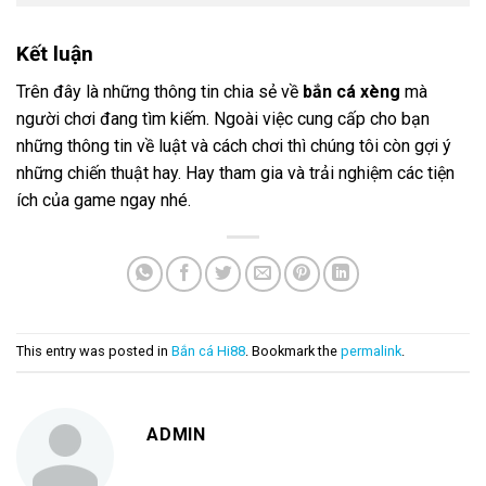
Kết luận
Trên đây là những thông tin chia sẻ về
bắn cá xèng
mà
người chơi đang tìm kiếm. Ngoài việc cung cấp cho bạn
những thông tin về luật và cách chơi thì chúng tôi còn gợi ý
những chiến thuật hay. Hay tham gia và trải nghiệm các tiện
ích của game ngay nhé.
This entry was posted in
Bắn cá Hi88
. Bookmark the
permalink
.
ADMIN