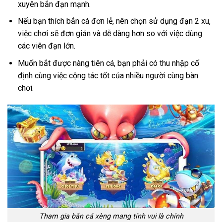
xuyên bắn đạn mạnh.
Nếu bạn thích bắn cá đơn lẻ, nên chọn sử dụng đạn 2 xu,
việc chơi sẽ đơn giản và dễ dàng hơn so với việc dùng
các viên đạn lớn.
Muốn bắt được nàng tiên cá, bạn phải có thu nhập cố
định cùng việc cộng tác tốt của nhiều người cùng bàn
chơi.
Tham gia bắn cá xèng mang tính vui là chính