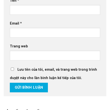
Tên
*
Email
*
Trang web
Lưu tên của tôi, email, và trang web trong trình
duyệt này cho lần bình luận kế tiếp của tôi.