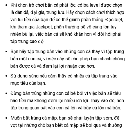
Khi chọn trò chơi bắn cá phát lộc, có ba level được chọn
là dân dã, đại gia, trung lưu. Hãy chọn cách chơi thích hợp
với túi tiền của bạn để có thể giành phần thắng. Đặc biệt,
khi tham gia Jackpot, phần thưởng sẽ vô cùng lớn tuy
nhiên bù lại, việc bắn cá sẽ khó khăn hơn vì đòi hỏi phải
tập trung cao độ.
Bạn hãy tập trung bắn vào những con cá thay vì tập trung
bắn một con cá, vì việc này sẽ cho phép bạn nhanh chóng
bắn được cá và đem lại lợi nhuận cao hơn.
Sử dụng súng nếu cảm thấy có nhiều cá tập trung vào
mục tiêu của bạn.
Đừng bắn trúng những con cá bé bởi vì việc bắn sẽ tiêu
hao tiền mà không đem lại nhiều ích lợi. Thay vào đó, nên
tập trung quan sát vào con cá lớn và bầy cá lớn mà bắn.
Muốn bắt trúng cá mập, bạn sẽ phải luyện tập sớm, để
vợt tại những chỗ bạn biết cá mập sẽ bơi qua và thường