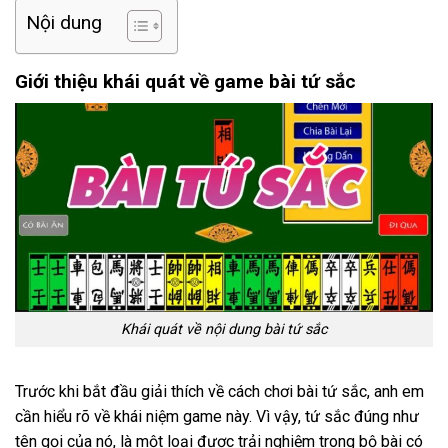
Nội dung
Giới thiệu khái quát về game bài tứ sắc
Khái quát về nội dung bài tứ sắc
Trước khi bắt đầu giải thích về cách chơi bài tứ sắc, anh em
cần hiểu rõ về khái niệm game này. Vì vậy, tứ sắc đúng như
tên gọi của nó, là một loại được trải nghiệm trong bộ bài có