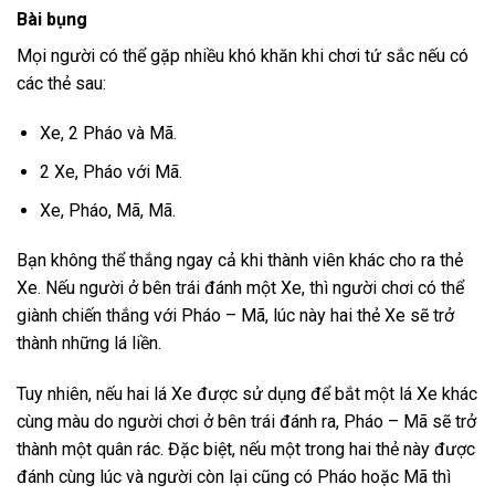
Bài bụng
Mọi người có thể gặp nhiều khó khăn khi chơi tứ sắc nếu có
các thẻ sau:
Xe, 2 Pháo và Mã.
2 Xe, Pháo với Mã.
Xe, Pháo, Mã, Mã.
Bạn không thể thắng ngay cả khi thành viên khác cho ra thẻ
Xe. Nếu người ở bên trái đánh một Xe, thì người chơi có thể
giành chiến thắng với Pháo – Mã, lúc này hai thẻ Xe sẽ trở
thành những lá liền.
Tuy nhiên, nếu hai lá Xe được sử dụng để bắt một lá Xe khác
cùng màu do người chơi ở bên trái đánh ra, Pháo – Mã sẽ trở
thành một quân rác. Đặc biệt, nếu một trong hai thẻ này được
đánh cùng lúc và người còn lại cũng có Pháo hoặc Mã thì