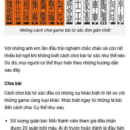
Những cách chơi game bài tứ sắc đơn giản nhất
Với những anh em lần đầu trải nghiệm chắc chắn sẽ còn rất
nhiều bỡ ngỡ khi không biết cách chơi bài tứ sắc như thế nào.
Do đó, mọi người có thể thực hiện theo những hướng dẫn
sau đây.
Chia bài
Cách chơi bài tứ sắc đều có những sự khác biệt rõ rệt so với
những game cùng loại khác. Khác biệt ngay từ những lá bài
đến cách chia. Cụ thể như sau.
Số lượng quân bài: Mỗi thành viên tham gia đều nhận
được 20 quân bốn màu. Ai đi trước hoặc đánh lá đầu tiên