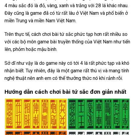
4 màu sắc đó là đỏ, vàng, xanh và trắng với 28 lá khác nhau.
Đây cũng là game đã có từ rất lâu ở Việt Nam và phổ biến ở
miền Trung và miền Nam Việt Nam.
Trên thực tế, cách chơi bài tứ sắc phức tạp hơn rất nhiều so
với các bộ môn game bài truyền thống của Việt Nam như tiến
lên, phỏm hoặc mậu binh.
Sở dĩ như vậy là do game này có tới 4 lá rất phức tạp và khó
nhận biết. Tuy nhiên, đây là một game rất thú vị và mang tính
nghệ thuật nên anh em có thể thưởng thức nó khi rảnh rỗi.
Hướng dẫn cách chơi bài tứ sắc đơn giản nhất