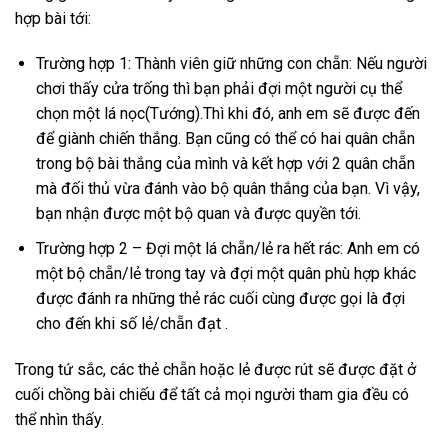
hợp bài tới:
Trường hợp 1: Thành viên giữ những con chẵn: Nếu người
chơi thấy cửa trống thì bạn phải đợi một người cụ thể
chọn một lá nọc(Tướng).Thì khi đó, anh em sẽ được đến
để giành chiến thắng. Bạn cũng có thể có hai quân chẵn
trong bộ bài thắng của mình và kết hợp với 2 quân chẵn
mà đối thủ vừa đánh vào bộ quân thắng của bạn. Vì vậy,
bạn nhận được một bộ quan và được quyền tới.
Trường hợp 2 – Đợi một lá chẵn/lẻ ra hết rác: Anh em có
một bộ chẵn/lẻ trong tay và đợi một quân phù hợp khác
được đánh ra những thẻ rác cuối cùng được gọi là đợi
cho đến khi số lẻ/chẵn đạt .
Trong tứ sắc, các thẻ chẵn hoặc lẻ được rút sẽ được đặt ở
cuối chồng bài chiếu để tất cả mọi người tham gia đều có
thể nhìn thấy.