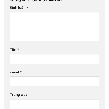
Bình luận
*
Tên
*
Email
*
Trang web