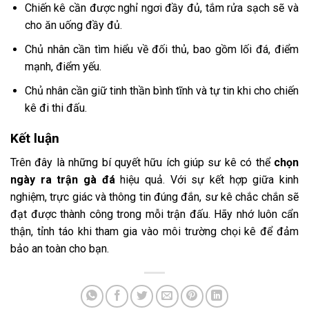
Chiến kê cần được nghỉ ngơi đầy đủ, tắm rửa sạch sẽ và
cho ăn uống đầy đủ.
Chủ nhân cần tìm hiểu về đối thủ, bao gồm lối đá, điểm
mạnh, điểm yếu.
Chủ nhân cần giữ tinh thần bình tĩnh và tự tin khi cho chiến
kê đi thi đấu.
Kết luận
Trên đây là những bí quyết hữu ích giúp sư kê có thể
chọn
ngày ra trận gà đá
hiệu quả. Với sự kết hợp giữa kinh
nghiệm, trực giác và thông tin đúng đắn, sư kê chắc chắn sẽ
đạt được thành công trong mỗi trận đấu. Hãy nhớ luôn cẩn
thận, tỉnh táo khi tham gia vào môi trường chọi kê để đảm
bảo an toàn cho bạn.