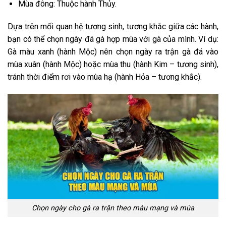
Mùa đông: Thuộc hành Thủy.
Dựa trên mối quan hệ tương sinh, tương khắc giữa các hành,
bạn có thể chọn ngày đá gà hợp mùa với gà của mình. Ví dụ:
Gà màu xanh (hành Mộc) nên chọn ngày ra trận gà đá vào
mùa xuân (hành Mộc) hoặc mùa thu (hành Kim – tương sinh),
tránh thời điểm rơi vào mùa hạ (hành Hỏa – tương khắc).
Chọn ngày cho gà ra trận theo màu mạng và mùa