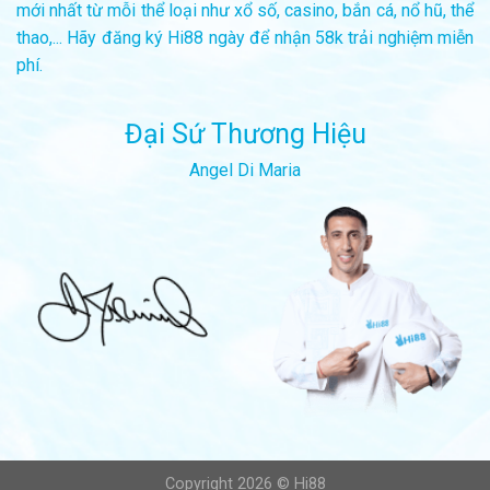
mới nhất từ mỗi thể loại như xổ số, casino, bắn cá, nổ hũ, thể
thao,... Hãy đăng ký Hi88 ngày để nhận 58k trải nghiệm miễn
phí.
Đại Sứ Thương Hiệu
Angel Di Maria
Copyright 2026 © Hi88