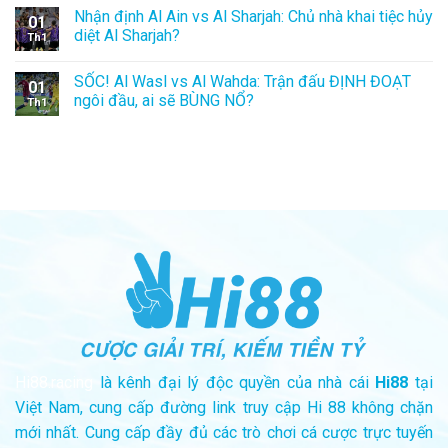
Nhận định Al Ain vs Al Sharjah: Chủ nhà khai tiệc hủy
01
diệt Al Sharjah?
Th1
SỐC! Al Wasl vs Al Wahda: Trận đấu ĐỊNH ĐOẠT
01
ngôi đầu, ai sẽ BÙNG NỔ?
Th1
Hi88.racing
là kênh đại lý độc quyền của nhà cái
Hi88
tại
Việt Nam, cung cấp đường link truy cập Hi 88 không chặn
mới nhất. Cung cấp đầy đủ các trò chơi cá cược trực tuyến