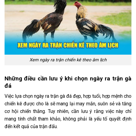
Xem ngày ra trận chiến kê theo âm lịch
Những điều cần lưu ý khi chọn ngày ra trận gà
đá
Việc lựa chọn ngày ra trận gà đá đẹp, hợp tuổi, hợp mệnh cho
chiến kê được cho là sẽ mang lại may mắn, suôn sẻ và tăng
cơ hội chiến thắng. Tuy nhiên, cần lưu ý rằng việc này chỉ
mang tính chất tham khảo, không phải là yếu tố quyết định
đến kết quả của trận đấu.