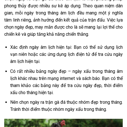
phong thủy được nhiều sư kê áp dụng. Theo quan niệm dân
gian, mỗi ngày trong tháng âm lịch đều mang một ý nghĩa
tâm linh riêng, ảnh hưởng đến kết quả của trận đấu. Việc lựa
chọn ngày đẹp, may mắn được cho là sẽ mang lại lợi thế cho
chiến kê và giúp tăng khả năng chiến thắng.
Xác định ngày âm lịch hiện tại: Bạn có thể sử dụng lịch
vạn niên hoặc các ứng dụng lịch điện tử để tra cứu ngày
âm lịch hiện tại.
Có rất nhiều bảng ngày đẹp – ngày xấu trong tháng âm
lịch khác nhau trên mạng internet và sách báo. Bạn có thể
tham khảo các bảng này để tra cứu ngày đẹp, thời điểm
xấu cho tháng hiện tại.
Nên chọn ngày ra trận gà đá thuộc nhóm đẹp trong tháng.
Tránh thời điểm thuộc nhóm ngày xấu trong tháng.