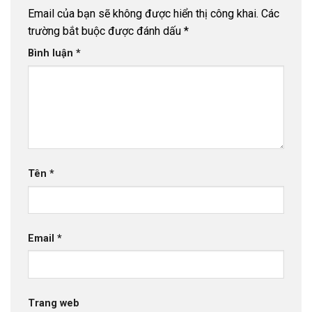
Email của bạn sẽ không được hiển thị công khai.
Các
trường bắt buộc được đánh dấu
*
Bình luận
*
Tên
*
Email
*
Trang web