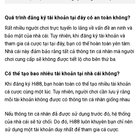
Quá trình đăng ký tài khoản tại đây có an toàn không?
Rất nhiều người chơi trực tuyến lo lắng về vấn đề an ninh và
bảo mật của nhà cái. Tuy nhiên, khi đăng ký tài khoản và
tham gia cá cược tại tại đây, bạn có thể hoàn toàn yên tâm.
Nhà cái này đảm bảo rằng tất cả thông tin cá nhân mà người
chơi cung cấp sẽ không được tiết lộ cho bên thứ ba.
Có thể tạo bao nhiêu tài khoản tại nhà cái không?
Khi đăng ký Hi88, bạn hoàn toàn có thể tạo nhiều tài khoản
cá cược cùng một lúc. Tuy nhiên, người chơi cần lưu ý rằng
mỗi tài khoản không được có thông tin cá nhân giống nhau.
Nếu thông tin cá nhân đã được sử dụng trước đó, hệ thống
của nhà cái sẽ từ chối. Do đó, Hi88 luôn khuyên bạn chỉ nên
sử dụng một tài khoản duy nhất để tham gia cá cược.