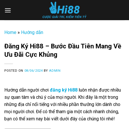
Skip
to
content
Home
»
Hướng dẫn
Đăng Ký Hi88 – Bước Đầu Tiên Mang Về
Ưu Đãi Cực Khủng
POSTED ON
08/06/2024
BY
ADMIN
Hướng dẫn người chơi
đăng ký Hi88
luôn nhận được nhiều
sự quan tâm và chú ý của mọi người. Khi đây là một trong
những địa chỉ nổi tiếng với nhiều phần thưởng lớn dành cho
mọi người chơi. Để có thể tham gia một cách nhanh chóng,
bạn có thể xem nay bài viết dưới đây của chúng tôi nhé!