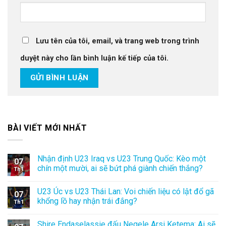
Lưu tên của tôi, email, và trang web trong trình
duyệt này cho lần bình luận kế tiếp của tôi.
BÀI VIẾT MỚI NHẤT
Nhận định U23 Iraq vs U23 Trung Quốc: Kèo một
07
chín một mười, ai sẽ bứt phá giành chiến thắng?
Th1
U23 Úc vs U23 Thái Lan: Voi chiến liệu có lật đổ gã
07
khổng lồ hay nhận trái đắng?
Th1
Shire Endaselassie đấu Negele Arsi Ketema: Ai sẽ