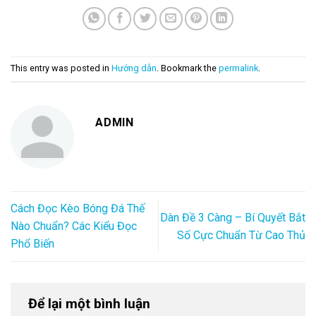
This entry was posted in
Hướng dẫn
. Bookmark the
permalink
.
ADMIN
Cách Đọc Kèo Bóng Đá Thế
Dàn Đề 3 Càng – Bí Quyết Bắt
Nào Chuẩn? Các Kiểu Đọc
Số Cực Chuẩn Từ Cao Thủ
Phổ Biến
Để lại một bình luận