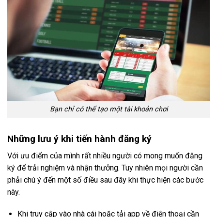
Bạn chỉ có thể tạo một tài khoản chơi
Những lưu ý khi tiến hành đăng ký
Với ưu điểm của mình rất nhiều người có mong muốn đăng
ký để trải nghiệm và nhận thưởng. Tuy nhiên mọi người cần
phải chú ý đến một số điều sau đây khi thực hiện các bước
này.
Khi truy cập vào nhà cái hoặc tải app về điện thoại cần