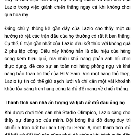
Lazio trong việc giành chiến thắng ngay cả khi không chơi
quá hoa mỹ.
Đáng chú ý, thống kê gần đây của Lazio cho thấy một xu
hướng rõ rệt: các trận đấu của họ thường có rất ít bàn thắng.
Cụ thể, 6 trận gần nhất của Lazio đều kết thúc với không quá
2 pha lập công. Điều này không hẳn là dấu hiệu của hàng
công kém hiệu quả, mà nhiều khả năng phản ánh lối chơi
thực dụng, đề cao sự an toàn nơi hàng phòng ngự và khả
năng bảo toàn lợi thế của HLV Sarri. Với một hàng thủ thép,
Lazio tự tin có thể giữ sạch lưới và chỉ cần một vài khoảnh
khắc tỏa sáng trên hàng công là đủ để mang về chiến thắng.
Thành tích sân nhà ấn tượng và lịch sử đối đầu ủng hộ
Khi được chơi trên sân nhà Stadio Olimpico, Lazio càng cho
thấy sự đáng sợ của mình. Đội bóng thủ đô đang duy trì
chuỗi 5 trận bất bại liên tiếp tại Serie A, một thành tích đủ