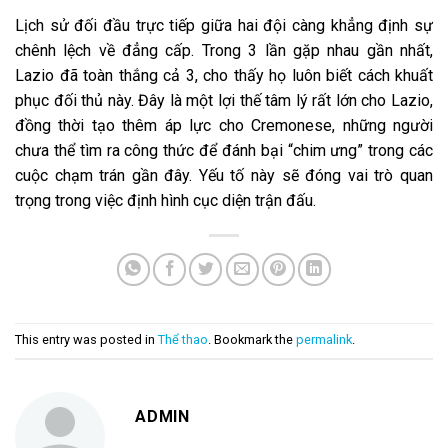
Lịch sử đối đầu trực tiếp giữa hai đội càng khẳng định sự
chênh lệch về đẳng cấp. Trong 3 lần gặp nhau gần nhất,
Lazio đã toàn thắng cả 3, cho thấy họ luôn biết cách khuất
phục đối thủ này. Đây là một lợi thế tâm lý rất lớn cho Lazio,
đồng thời tạo thêm áp lực cho Cremonese, những người
chưa thể tìm ra công thức để đánh bại “chim ưng” trong các
cuộc chạm trán gần đây. Yếu tố này sẽ đóng vai trò quan
trọng trong việc định hình cục diện trận đấu.
This entry was posted in
Thể thao
. Bookmark the
permalink
.
ADMIN