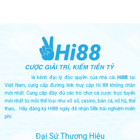
Hi88.racing
là kênh đại lý độc quyền của nhà cái
Hi88
tại
Việt Nam, cung cấp đường link truy cập Hi 88 không chặn
mới nhất. Cung cấp đầy đủ các trò chơi cá cược trực tuyến
mới nhất từ mỗi thể loại như xổ số, casino, bắn cá, nổ hũ, thể
thao,... Hãy đăng ký Hi88 ngày để nhận 58k trải nghiệm miễn
phí.
Đại Sứ Thương Hiệu