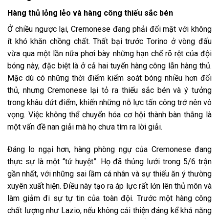
Hàng thủ lỏng lẻo và hàng công thiếu sắc bén
Ở chiều ngược lại, Cremonese đang phải đối mặt với không
ít khó khăn chồng chất. Thất bại trước Torino ở vòng đấu
vừa qua một lần nữa phơi bày những hạn chế rõ rệt của đội
bóng này, đặc biệt là ở cả hai tuyến hàng công lẫn hàng thủ.
Mặc dù có những thời điểm kiểm soát bóng nhiều hơn đối
thủ, nhưng Cremonese lại tỏ ra thiếu sắc bén và ý tưởng
trong khâu dứt điểm, khiến những nỗ lực tấn công trở nên vô
vọng. Việc không thể chuyển hóa cơ hội thành bàn thắng là
một vấn đề nan giải mà họ chưa tìm ra lời giải.
Đáng lo ngại hơn, hàng phòng ngự của Cremonese đang
thực sự là một “tử huyệt”. Họ đã thủng lưới trong 5/6 trận
gần nhất, với những sai lầm cá nhân và sự thiếu ăn ý thường
xuyên xuất hiện. Điều này tạo ra áp lực rất lớn lên thủ môn và
làm giảm đi sự tự tin của toàn đội. Trước một hàng công
chất lượng như Lazio, nếu không cải thiện đáng kể khả năng