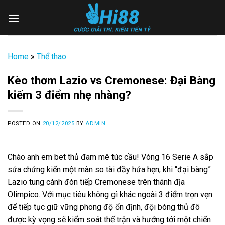
Skip
to
content
Home
»
Thể thao
Kèo thơm Lazio vs Cremonese: Đại Bàng
kiếm 3 điểm nhẹ nhàng?
POSTED ON
20/12/2025
BY
ADMIN
Chào anh em bet thủ đam mê túc cầu! Vòng 16 Serie A sắp
sửa chứng kiến một màn so tài đầy hứa hẹn, khi “đại bàng”
Lazio tung cánh đón tiếp Cremonese trên thánh địa
Olimpico. Với mục tiêu không gì khác ngoài 3 điểm trọn vẹn
để tiếp tục giữ vững phong độ ổn định, đội bóng thủ đô
được kỳ vọng sẽ kiểm soát thế trận và hướng tới một chiến