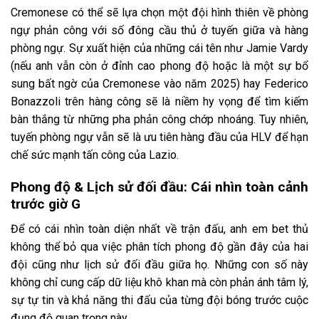
Cremonese có thể sẽ lựa chọn một đội hình thiên về phòng
ngự phản công với số đông cầu thủ ở tuyến giữa và hàng
phòng ngự. Sự xuất hiện của những cái tên như Jamie Vardy
(nếu anh vẫn còn ở đỉnh cao phong độ hoặc là một sự bổ
sung bất ngờ của Cremonese vào năm 2025) hay Federico
Bonazzoli trên hàng công sẽ là niềm hy vọng để tìm kiếm
bàn thắng từ những pha phản công chớp nhoáng. Tuy nhiên,
tuyến phòng ngự vẫn sẽ là ưu tiên hàng đầu của HLV để hạn
chế sức mạnh tấn công của Lazio.
Phong độ & Lịch sử đối đầu: Cái nhìn toàn cảnh
trước giờ G
Để có cái nhìn toàn diện nhất về trận đấu, anh em bet thủ
không thể bỏ qua việc phân tích phong độ gần đây của hai
đội cũng như lịch sử đối đầu giữa họ. Những con số này
không chỉ cung cấp dữ liệu khô khan mà còn phản ánh tâm lý,
sự tự tin và khả năng thi đấu của từng đội bóng trước cuộc
đụng độ quan trọng này.