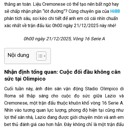
thắng an toàn. Liệu Cremonese có thể tạo nên bất ngờ hay
sẽ chấp nhận phận “lót đường”? Cùng chuyên gia của
Hi88
phân tích sâu, soi kèo chi tiết để anh em có cái nhìn chuẩn
xác nhất về trận đấu lúc 0h00 ngày 21/12/2025 này nhé!
0h00 ngày 21/12/2025, Vòng 16 Serie A
Nội dung
Nhận định tổng quan: Cuộc đối đầu không cân
sức tại Olimpico
Cuối tuần này, ánh đèn sân vận động Stadio Olimpico di
Roma sẽ thắp sáng cho cuộc đọ sức giữa Lazio và
Cremonese, một trận đấu thuộc khuôn khổ vòng 16 Serie A.
Nhìn vào tương quan lực lượng, phong độ hiện tại cũng như
lợi thế sân nhà, Lazio đang được giới chuyên môn và anh em
bet thủ đánh giá cao hơn hẳn. Đây không chỉ là một trận đấu