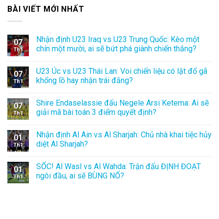
BÀI VIẾT MỚI NHẤT
Nhận định U23 Iraq vs U23 Trung Quốc: Kèo một
07
chín một mười, ai sẽ bứt phá giành chiến thắng?
Th1
U23 Úc vs U23 Thái Lan: Voi chiến liệu có lật đổ gã
07
khổng lồ hay nhận trái đắng?
Th1
Shire Endaselassie đấu Negele Arsi Ketema: Ai sẽ
07
giải mã bài toán 3 điểm quyết định?
Th1
Nhận định Al Ain vs Al Sharjah: Chủ nhà khai tiệc hủy
01
diệt Al Sharjah?
Th1
SỐC! Al Wasl vs Al Wahda: Trận đấu ĐỊNH ĐOẠT
01
ngôi đầu, ai sẽ BÙNG NỔ?
Th1