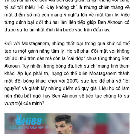
tỷ số tối thiểu 1-0. Đây không chỉ là những chiến thắng về
mặt điểm số mà còn mang ý nghĩa lớn về mặt tâm lý. Việc
từng đánh bại đối thủ hai lần liên tiếp giúp Ben Aknoun có
được sự tự tin nhất định khi bước vào trận đấu này.
Đối với Mostaganem, những thất bại trong quá khứ có thể
tạo ra một gánh nặng tâm lý. Họ sẽ phải đối mặt với không
chỉ đối thủ trên sân mà còn là “cái dớp” chưa từng thắng Ben
Aknoun. Tuy nhiên, trong bóng đá, lịch sử chỉ mang tính tham
khảo. Áp lực phải trụ hạng có thể biến Mostaganem thành
một đội bóng khác, chơi với 200% sức lực để phá vỡ “lời
nguyền” và giành lấy những điểm số quý giá. Liệu họ có làm
nên điều bất ngờ, hay Ben Aknoun sẽ tiếp tục chứng tỏ sự
vượt trội của mình?