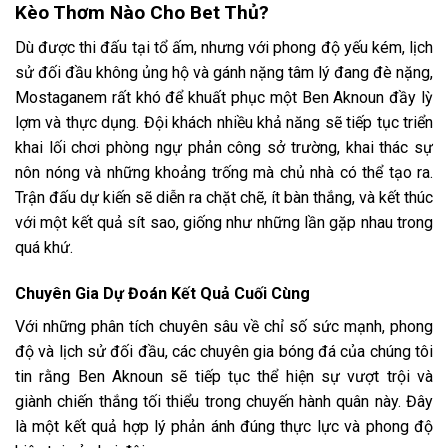
Kèo Thơm Nào Cho Bet Thủ?
Dù được thi đấu tại tổ ấm, nhưng với phong độ yếu kém, lịch
sử đối đầu không ủng hộ và gánh nặng tâm lý đang đè nặng,
Mostaganem rất khó để khuất phục một Ben Aknoun đầy lỳ
lợm và thực dụng. Đội khách nhiều khả năng sẽ tiếp tục triển
khai lối chơi phòng ngự phản công sở trường, khai thác sự
nôn nóng và những khoảng trống mà chủ nhà có thể tạo ra.
Trận đấu dự kiến sẽ diễn ra chặt chẽ, ít bàn thắng, và kết thúc
với một kết quả sít sao, giống như những lần gặp nhau trong
quá khứ.
Chuyên Gia Dự Đoán Kết Quả Cuối Cùng
Với những phân tích chuyên sâu về chỉ số sức mạnh, phong
độ và lịch sử đối đầu, các chuyên gia bóng đá của chúng tôi
tin rằng Ben Aknoun sẽ tiếp tục thể hiện sự vượt trội và
giành chiến thắng tối thiểu trong chuyến hành quân này. Đây
là một kết quả hợp lý phản ánh đúng thực lực và phong độ