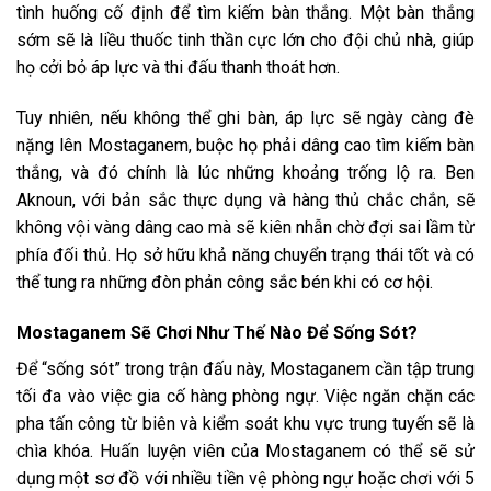
tình huống cố định để tìm kiếm bàn thắng. Một bàn thắng
sớm sẽ là liều thuốc tinh thần cực lớn cho đội chủ nhà, giúp
họ cởi bỏ áp lực và thi đấu thanh thoát hơn.
Tuy nhiên, nếu không thể ghi bàn, áp lực sẽ ngày càng đè
nặng lên Mostaganem, buộc họ phải dâng cao tìm kiếm bàn
thắng, và đó chính là lúc những khoảng trống lộ ra. Ben
Aknoun, với bản sắc thực dụng và hàng thủ chắc chắn, sẽ
không vội vàng dâng cao mà sẽ kiên nhẫn chờ đợi sai lầm từ
phía đối thủ. Họ sở hữu khả năng chuyển trạng thái tốt và có
thể tung ra những đòn phản công sắc bén khi có cơ hội.
Mostaganem Sẽ Chơi Như Thế Nào Để Sống Sót?
Để “sống sót” trong trận đấu này, Mostaganem cần tập trung
tối đa vào việc gia cố hàng phòng ngự. Việc ngăn chặn các
pha tấn công từ biên và kiểm soát khu vực trung tuyến sẽ là
chìa khóa. Huấn luyện viên của Mostaganem có thể sẽ sử
dụng một sơ đồ với nhiều tiền vệ phòng ngự hoặc chơi với 5