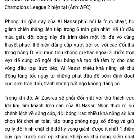
Champions League 2 hiện tại (Ảnh: AFC)
Phong độ gần đây của Al Nassr phải nói là “cực cháy”, họ
giành chiến thắng liên tiếp trong 6 trận gần nhất. Kể từ đầu
mùa giải, đội bóng này đã trình diễn một lối đá vô cùng
thuyết phục, thể hiện đẳng cấp vượt trội so với các đối thủ
trong bảng D. Với mục tiêu không gì khác ngoài 3 điểm trọn
vẹn để củng cố ngôi đầu bảng và tạo đà tâm lý cho các
vòng đấu loại trực tiếp, Al Nassr nhiều khả năng sẽ chủ
động tăng tốc ngay từ những phút đầu để sớm định đoạt
cục diện trận đấu, tránh những bất ngờ không đáng có.
Trong khi đó, Al Zawraa sẽ phải đối mặt với thử thách cực
lớn khi làm khách trên sân của Al Nassr. Nhận thức rõ sự
chênh lệch về đẳng cấp, đội bóng Iraq nhiều khả năng sẽ lựa
chọn lối chơi an toàn, tập trung phòng ngự số đông và giữ
cự ly đội hình chặt chẽ để hy vọng giành được ít nhất 1 điểm
quý giá. Trước sức ép khủng khiếp và khả năng kiểm soát