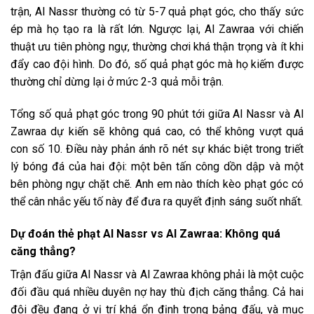
trận, Al Nassr thường có từ 5-7 quả phạt góc, cho thấy sức
ép mà họ tạo ra là rất lớn. Ngược lại, Al Zawraa với chiến
thuật ưu tiên phòng ngự, thường chơi khá thận trọng và ít khi
đẩy cao đội hình. Do đó, số quả phạt góc mà họ kiếm được
thường chỉ dừng lại ở mức 2-3 quả mỗi trận.
Tổng số quả phạt góc trong 90 phút tới giữa Al Nassr và Al
Zawraa dự kiến sẽ không quá cao, có thể không vượt quá
con số 10. Điều này phản ánh rõ nét sự khác biệt trong triết
lý bóng đá của hai đội: một bên tấn công dồn dập và một
bên phòng ngự chặt chẽ. Anh em nào thích kèo phạt góc có
thể cân nhắc yếu tố này để đưa ra quyết định sáng suốt nhất.
Dự đoán thẻ phạt Al Nassr vs Al Zawraa: Không quá
căng thẳng?
Trận đấu giữa Al Nassr và Al Zawraa không phải là một cuộc
đối đầu quá nhiều duyên nợ hay thù địch căng thẳng. Cả hai
đội đều đang ở vị trí khá ổn định trong bảng đấu, và mục