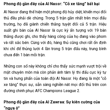
Phong độ gần đây của Al Nassr: “Cỗ xe tăng” bất bại
Al Nassr đang thể hiện một phong độ hủy diệt, khiến mọi đối
thủ đều phải dè chừng. Trong 5 trận gần nhất trên mọi đấu
trường, họ đã giành chiến thắng tuyệt đối cả 5 trận. Hiệu
suất ghi bàn của Al Nassr là cực kỳ ấn tượng với 19 bàn
thắng được ghi, cho thấy hàng công của họ đang vào phom
và rất sắc bén. Cùng với đó, hàng thủ cũng chơi rất ổn định
khi chỉ để thủng lưới 4 lần trong 5 trận đấu này, trung bình
chưa đến 1 bàn mỗi trận.
Những con số này không chỉ cho thấy sức mạnh vượt trội về
mặt chuyên môn mà còn phản ánh tâm lý thi đấu cực kỳ tự
tin và hưng phấn của toàn đội Al Nassr. Họ đang là một “cỗ
xe tăng” thực sự, sẵn sàng nghiền nát mọi đối thủ trên con
đường chinh phục AFC Champions League 2.
Phong độ gần đây của Al Zawraa: Sự kiên cường của
“ngựa ô”