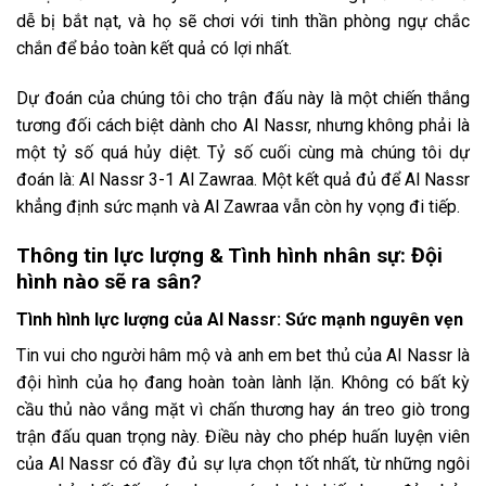
dễ bị bắt nạt, và họ sẽ chơi với tinh thần phòng ngự chắc
chắn để bảo toàn kết quả có lợi nhất.
Dự đoán của chúng tôi cho trận đấu này là một chiến thắng
tương đối cách biệt dành cho Al Nassr, nhưng không phải là
một tỷ số quá hủy diệt. Tỷ số cuối cùng mà chúng tôi dự
đoán là: Al Nassr 3-1 Al Zawraa. Một kết quả đủ để Al Nassr
khẳng định sức mạnh và Al Zawraa vẫn còn hy vọng đi tiếp.
Thông tin lực lượng & Tình hình nhân sự: Đội
hình nào sẽ ra sân?
Tình hình lực lượng của Al Nassr: Sức mạnh nguyên vẹn
Tin vui cho người hâm mộ và anh em bet thủ của Al Nassr là
đội hình của họ đang hoàn toàn lành lặn. Không có bất kỳ
cầu thủ nào vắng mặt vì chấn thương hay án treo giò trong
trận đấu quan trọng này. Điều này cho phép huấn luyện viên
của Al Nassr có đầy đủ sự lựa chọn tốt nhất, từ những ngôi