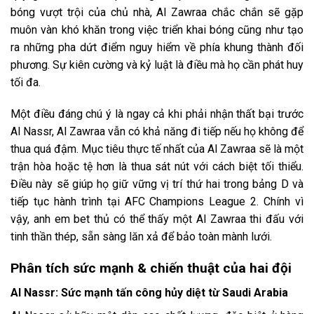
bóng vượt trội của chủ nhà, Al Zawraa chắc chắn sẽ gặp
muôn vàn khó khăn trong việc triển khai bóng cũng như tạo
ra những pha dứt điểm nguy hiểm về phía khung thành đối
phương. Sự kiên cường và kỷ luật là điều mà họ cần phát huy
tối đa.
Một điều đáng chú ý là ngay cả khi phải nhận thất bại trước
Al Nassr, Al Zawraa vẫn có khả năng đi tiếp nếu họ không để
thua quá đậm. Mục tiêu thực tế nhất của Al Zawraa sẽ là một
trận hòa hoặc tệ hơn là thua sát nút với cách biệt tối thiểu.
Điều này sẽ giúp họ giữ vững vị trí thứ hai trong bảng D và
tiếp tục hành trình tại AFC Champions League 2. Chính vì
vậy, anh em bet thủ có thể thấy một Al Zawraa thi đấu với
tinh thần thép, sẵn sàng lăn xả để bảo toàn mành lưới.
Phân tích sức mạnh & chiến thuật của hai đội
Al Nassr: Sức mạnh tấn công hủy diệt từ Saudi Arabia