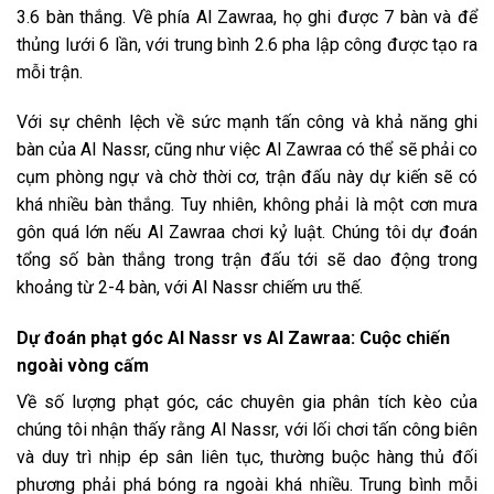
3.6 bàn thắng. Về phía Al Zawraa, họ ghi được 7 bàn và để
thủng lưới 6 lần, với trung bình 2.6 pha lập công được tạo ra
mỗi trận.
Với sự chênh lệch về sức mạnh tấn công và khả năng ghi
bàn của Al Nassr, cũng như việc Al Zawraa có thể sẽ phải co
cụm phòng ngự và chờ thời cơ, trận đấu này dự kiến sẽ có
khá nhiều bàn thắng. Tuy nhiên, không phải là một cơn mưa
gôn quá lớn nếu Al Zawraa chơi kỷ luật. Chúng tôi dự đoán
tổng số bàn thắng trong trận đấu tới sẽ dao động trong
khoảng từ 2-4 bàn, với Al Nassr chiếm ưu thế.
Dự đoán phạt góc Al Nassr vs Al Zawraa: Cuộc chiến
ngoài vòng cấm
Về số lượng phạt góc, các chuyên gia phân tích kèo của
chúng tôi nhận thấy rằng Al Nassr, với lối chơi tấn công biên
và duy trì nhịp ép sân liên tục, thường buộc hàng thủ đối
phương phải phá bóng ra ngoài khá nhiều. Trung bình mỗi