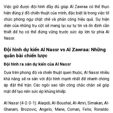
Việc giữ được đội hình đầy đủ giúp Al Zawraa có thể thực
hiện đúng ý đồ chiến thuật của mình, đặc biệt là trong việc tổ
chức phòng ngự chặt chẽ và phản công hiệu quả. Sự hiện
diện của những trụ cột sẽ mang lại sự tự tin và ổn định cần
thiết để họ có thể đứng vững trước sức ép lớn từ phía Al
Nassr.
Đội hình dự kiến Al Nassr vs Al Zawraa: Những
quân bài chiến lược
Đội hình ra sân dự kiến của Al Nassr
Dựa trên phong độ và chiến thuật quen thuộc, Al Nassr nhiều
khả năng sẽ ra sân với đội hình mạnh nhất để nhanh chóng
áp đặt thế trận. Các ngôi sao tấn công chắc chắn sẽ góp
mặt để tạo nên sức ép khủng khiếp.
Al Nassr (4-2-3-1): Alaqidi; Al-Boushal, Al-Amri, Simakan, Al-
Ghanam; Brozovic, Angelo; Mane, Coman, Felix; Ronaldo.