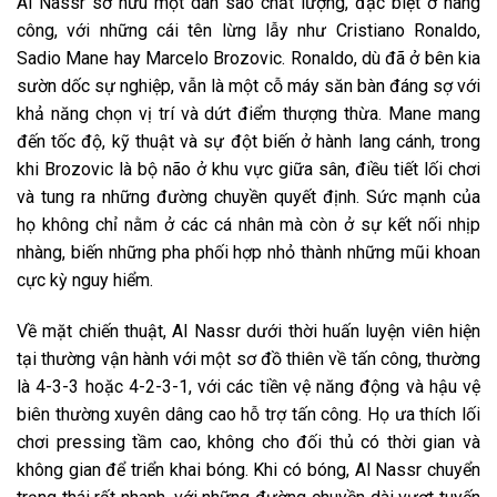
Al Nassr sở hữu một dàn sao chất lượng, đặc biệt ở hàng
công, với những cái tên lừng lẫy như Cristiano Ronaldo,
Sadio Mane hay Marcelo Brozovic. Ronaldo, dù đã ở bên kia
sườn dốc sự nghiệp, vẫn là một cỗ máy săn bàn đáng sợ với
khả năng chọn vị trí và dứt điểm thượng thừa. Mane mang
đến tốc độ, kỹ thuật và sự đột biến ở hành lang cánh, trong
khi Brozovic là bộ não ở khu vực giữa sân, điều tiết lối chơi
và tung ra những đường chuyền quyết định. Sức mạnh của
họ không chỉ nằm ở các cá nhân mà còn ở sự kết nối nhịp
nhàng, biến những pha phối hợp nhỏ thành những mũi khoan
cực kỳ nguy hiểm.
Về mặt chiến thuật, Al Nassr dưới thời huấn luyện viên hiện
tại thường vận hành với một sơ đồ thiên về tấn công, thường
là 4-3-3 hoặc 4-2-3-1, với các tiền vệ năng động và hậu vệ
biên thường xuyên dâng cao hỗ trợ tấn công. Họ ưa thích lối
chơi pressing tầm cao, không cho đối thủ có thời gian và
không gian để triển khai bóng. Khi có bóng, Al Nassr chuyển