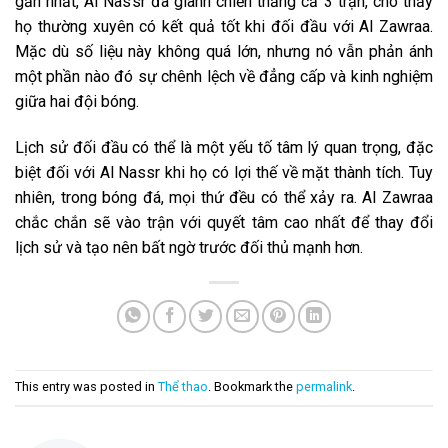
gần nhất, Al Nassr đã giành chiến thắng cả 3 trận, cho thấy
họ thường xuyên có kết quả tốt khi đối đầu với Al Zawraa.
Mặc dù số liệu này không quá lớn, nhưng nó vẫn phản ánh
một phần nào đó sự chênh lệch về đẳng cấp và kinh nghiệm
giữa hai đội bóng.
Lịch sử đối đầu có thể là một yếu tố tâm lý quan trọng, đặc
biệt đối với Al Nassr khi họ có lợi thế về mặt thành tích. Tuy
nhiên, trong bóng đá, mọi thứ đều có thể xảy ra. Al Zawraa
chắc chắn sẽ vào trận với quyết tâm cao nhất để thay đổi
lịch sử và tạo nên bất ngờ trước đối thủ mạnh hơn.
This entry was posted in
Thể thao
. Bookmark the
permalink
.