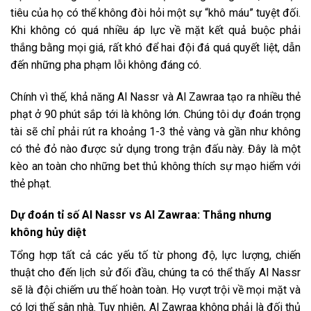
tiêu của họ có thể không đòi hỏi một sự “khô máu” tuyệt đối.
Khi không có quá nhiều áp lực về mặt kết quả buộc phải
thắng bằng mọi giá, rất khó để hai đội đá quá quyết liệt, dẫn
đến những pha phạm lỗi không đáng có.
Chính vì thế, khả năng Al Nassr và Al Zawraa tạo ra nhiều thẻ
phạt ở 90 phút sắp tới là không lớn. Chúng tôi dự đoán trọng
tài sẽ chỉ phải rút ra khoảng 1-3 thẻ vàng và gần như không
có thẻ đỏ nào được sử dụng trong trận đấu này. Đây là một
kèo an toàn cho những bet thủ không thích sự mạo hiểm với
thẻ phạt.
Dự đoán tỉ số Al Nassr vs Al Zawraa: Thắng nhưng
không hủy diệt
Tổng hợp tất cả các yếu tố từ phong độ, lực lượng, chiến
thuật cho đến lịch sử đối đầu, chúng ta có thể thấy Al Nassr
sẽ là đội chiếm ưu thế hoàn toàn. Họ vượt trội về mọi mặt và
có lợi thế sân nhà. Tuy nhiên, Al Zawraa không phải là đối thủ