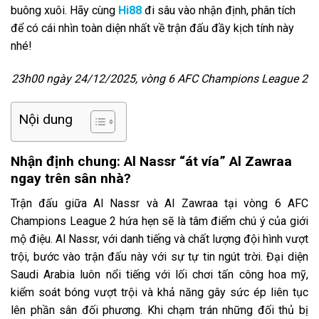
buông xuôi. Hãy cùng
Hi88
đi sâu vào nhận định, phân tích
để có cái nhìn toàn diện nhất về trận đấu đầy kịch tính này
nhé!
23h00 ngày 24/12/2025, vòng 6 AFC Champions League 2
Nội dung
Nhận định chung: Al Nassr “át vía” Al Zawraa
ngay trên sân nhà?
Trận đấu giữa Al Nassr và Al Zawraa tại vòng 6 AFC
Champions League 2 hứa hẹn sẽ là tâm điểm chú ý của giới
mộ điệu. Al Nassr, với danh tiếng và chất lượng đội hình vượt
trội, bước vào trận đấu này với sự tự tin ngút trời. Đại diện
Saudi Arabia luôn nổi tiếng với lối chơi tấn công hoa mỹ,
kiểm soát bóng vượt trội và khả năng gây sức ép liên tục
lên phần sân đối phương. Khi chạm trán những đối thủ bị