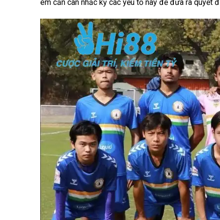
em cần cân nhắc kỹ các yếu tố này để đưa ra quyết đ