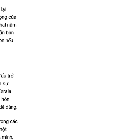
lại
rọng của
chal nằm
dẫn bàn
òn nếu
đấu trở
n sự
Kerala
n hỗn
 dễ dàng.
trong các
 một
 mình,