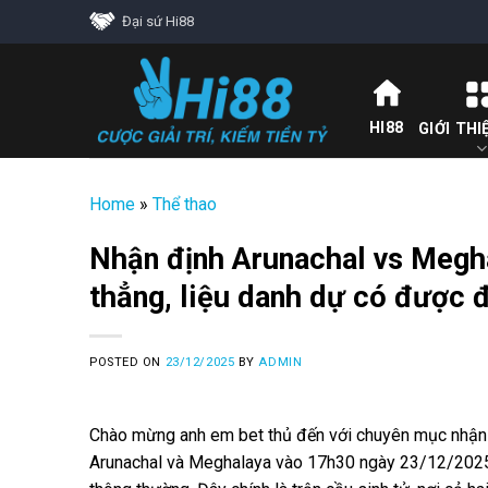
Skip
Đại sứ Hi88
to
content
HI88
GIỚI THI
Home
»
Thể thao
HƯỚNG DẪN
Nhận định Arunachal vs Megh
thẳng, liệu danh dự có được 
POSTED ON
23/12/2025
BY
ADMIN
Chào mừng anh em bet thủ đến với chuyên mục nhận 
Arunachal và Meghalaya vào 17h30 ngày 23/12/2025 