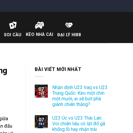
KÈO NHÀ CÁI
SOI CẦU
ĐẠI LÝ HI88
ng
BÀI VIẾT MỚI NHẤT
Nhận định U23 Iraq vs U23
07
Trung Quốc: Kèo một chín
Th1
một mười, ai sẽ bứt phá
giành chiến thắng?
U23 Úc vs U23 Thái Lan:
giữa
07
Voi chiến liệu có lật đổ gã
Th1
ận đấu
khổng lồ hay nhận trái