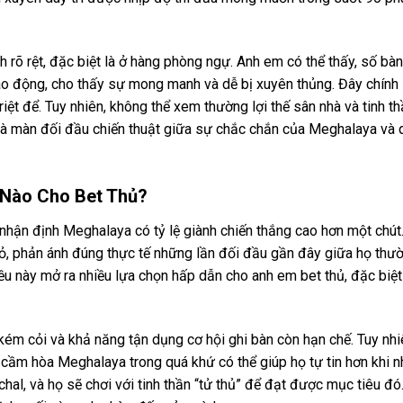
h rõ rệt, đặc biệt là ở hàng phòng ngự. Anh em có thể thấy, số bàn
áo động, cho thấy sự mong manh và dễ bị xuyên thủng. Đây chính 
t để. Tuy nhiên, không thể xem thường lợi thế sân nhà và tinh th
 là màn đối đầu chiến thuật giữa sự chắc chắn của Meghalaya và 
 Nào Cho Bet Thủ?
nhận định Meghalaya có tỷ lệ giành chiến thắng cao hơn một chút
ỏ, phản ánh đúng thực tế những lần đối đầu gần đây giữa họ thư
Điều này mở ra nhiều lựa chọn hấp dẫn cho anh em bet thủ, đặc biệt
kém cỏi và khả năng tận dụng cơ hội ghi bàn còn hạn chế. Tuy nhi
g cầm hòa Meghalaya trong quá khứ có thể giúp họ tự tin hơn khi 
chal, và họ sẽ chơi với tinh thần “tử thủ” để đạt được mục tiêu đó