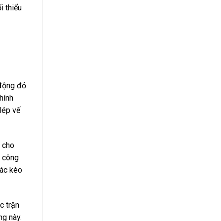
i thiểu
 động đỏ
hính
lép vế
o cho
n công
các kèo
c trận
ng này.