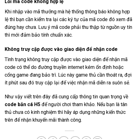
Lỗi mã code không hợp lệ
Khi nhập vào mã thưởng mà hệ thống thông báo không hợp
lệ thì bạn cần kiểm tra lại các ký tự của mã code đó xem đã
đúng hay chưa. Lưu ý mã code phải thu thập từ nguồn uy tín
thì mới đảm bảo tính chuẩn xác.
Không truy cập được vào giao diện để nhận code
Tình trạng không truy cập được vào giao diện để nhận mã
code có thể do đường truyền internet kém ổn định hoặc
cổng game đang bảo trì. Lúc này game thủ cần thoát ra, đợi
ít phút sau đó truy cập lại để việc nhận mã diễn ra suôn sẻ.
Như vậy viết trên đây đã cung cấp thông tin quan trọng về
code bắn cá H5
để người chơi tham khảo. Nếu bạn là tân
thủ chưa có kinh nghiệm thì hãy áp dụng những kiến thức
trên để nhận khuyến mãi thành công.