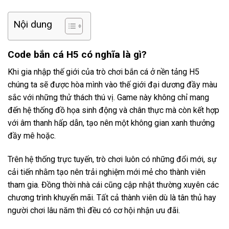
Nội dung
Code bắn cá H5 có nghĩa là gì?
Khi gia nhập thế giới của trò chơi bắn cá ở nền tảng H5
chúng ta sẽ được hòa mình vào thế giới đại dương đầy màu
sắc với những thử thách thú vị. Game này không chỉ mang
đến hệ thống đồ họa sinh động và chân thực mà còn kết hợp
với âm thanh hấp dẫn, tạo nên một không gian xanh thưởng
đầy mê hoặc.
Trên hệ thống trực tuyến, trò chơi luôn có những đổi mới, sự
cải tiến nhằm tạo nên trải nghiệm mới mẻ cho thành viên
tham gia. Đồng thời nhà cái cũng cập nhật thường xuyên các
chương trình khuyến mãi. Tất cả thành viên dù là tân thủ hay
người chơi lâu năm thì đều có cơ hội nhận ưu đãi.