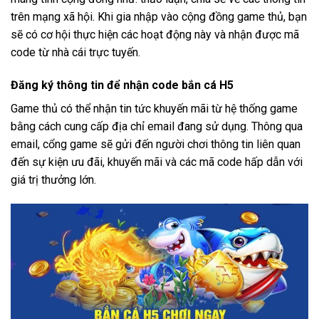
trên mạng xã hội. Khi gia nhập vào cộng đồng game thủ, bạn
sẽ có cơ hội thực hiện các hoạt động này và nhận được mã
code từ nhà cái trực tuyến.
Đăng ký thông tin để nhận code bắn cá H5
Game thủ có thể nhận tin tức khuyến mãi từ hệ thống game
bằng cách cung cấp địa chỉ email đang sử dụng. Thông qua
email, cổng game sẽ gửi đến người chơi thông tin liên quan
đến sự kiện ưu đãi, khuyến mãi và các mã code hấp dẫn với
giá trị thưởng lớn.