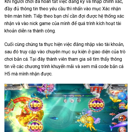
Khi người chơi đã hoàn tất việc đăng ký và nhập chính xác,
đầy đủ thông tin theo yêu cầu thì nhấn vào mục Xác nhận
trên màn hình. Tiếp theo bạn chỉ cần đợi được hệ thống xác
nhận và vào nick game của mình để quá trình kích hoạt tài
khoản diễn ra thành công.
Cuối cùng chúng ta thực hiện việc đăng nhập vào tài khoản,
sau đó truy cập vào chuyên mục sự kiện ở giao diện của trò
chơi bắn cá. Tại đây thành viên tham gia sẽ tìm thấy thông
tin về các chương trình khuyến mãi và xem mã code bắn cá
H5 mà mình nhận được.