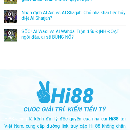
Nhận định Al Ain vs Al Sharjah: Chủ nhà khai tiệc hủy
01
diệt Al Sharjah?
Th1
SỐC! Al Wasl vs Al Wahda: Trận đấu ĐỊNH ĐOẠT
01
ngôi đầu, ai sẽ BÙNG NỔ?
Th1
Hi88.racing
là kênh đại lý độc quyền của nhà cái
Hi88
tại
Việt Nam, cung cấp đường link truy cập Hi 88 không chặn