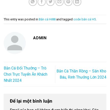
This entry was posted in
Bắn cá Hi88
and tagged
code bắn cá H5
.
ADMIN
Bắn Cá Đổi Thưởng – Trò
Bắn Cá Thần Rồng – Săn Kho
Chơi Trực Tuyến Ăn Khách
Báu, Rinh Thưởng Lớn 2024
Nhất 2024
Để lại một bình luận