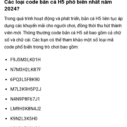
Các loại code bắn cá H5 phổ biến nhất năm
2024?
Trong quá trình hoạt động và phát triển, bắn cá H5 liên tục áp
dụng các khuyến mãi cho người chơi, đồng thời thu hút thành
viên mới. Thông thường code bắn cá H5 sẽ bao gồm cả chữ
số và chữ cái. Các bạn có thể tham khảo một số loại mã
code phổ biến trong trò chơi bao gồm:
F9J5M3LK01H
N7M3H2LK87F
6PQ3L5F8K90
M7L3K9H5P2J
N4N9P8F67J1
LM9H3K8N4J2
K9N2L3K5H0